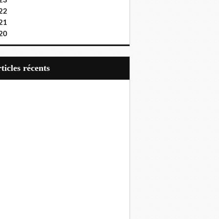
23
22
21
20
articles récents