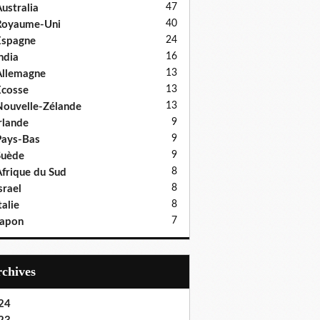
47
ustralia
40
Royaume-Uni
24
Espagne
16
ndia
13
llemagne
13
cosse
13
ouvelle-Zélande
9
rlande
9
ays-Bas
9
Suède
8
frique du Sud
8
srael
8
talie
7
Japon
Archives
24