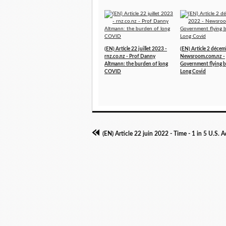
(EN) Article 22 juillet 2023 -
(EN) Article 2 déce
rnz.co.nz - Prof Danny
Newsroom.com.nz -
Altmann: the burden of long
Government flying b
COVID
Long Covid