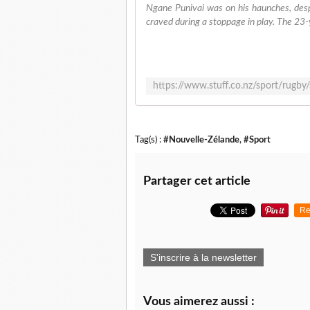
Ngane Punivai was on his haunches, desp
craved during a stoppage in play. The 23-
Tag(s) :
#Nouvelle-Zélande
,
#Sport
Partager cet article
Re
S'inscrire à la newsletter
Vous aimerez aussi :