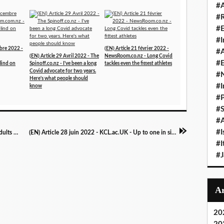
#A
#
#
#I
mbre 2022 -
(EN) Article 21 février 2022 -
#A
(EN) Article 29 Avril 2022 - The
NewsRoom.co.nz - Long Covid
#E
lind on
Spinoff.co.nz - I've been a long
tackles even the fittest athletes
Covid advocate for two years.
#N
Here's what people should
#I
know
#P
#
#A
#I
(EN) Article 22 juin 2022 - Time - 1 in 5 U.S. Adults Who Got COVID-19 Now Have Long COVID, Data Find
(EN) Article 28 juin 2022 - KCL.ac.UK - Up to one in six people with COVID-19 report long COVID symptoms
#I
#
20