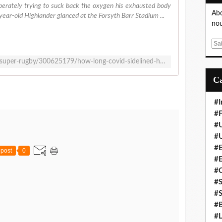
erately trying to suck back the oxygen his exhausted body
Abo
year-old Highlander glanced at the Forsyth Barr Stadium ...
nou
E
m
https://www.stuff.co.nz/sport/rugby/super-rugby/300625179/how-long-covid-sidelined-highlanders-utility-ngane-punivai-indefinitely
a
i
l
#I
#F
#
#
#E
post
0
#
#
#S
#S
#B
#L