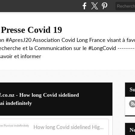
 Presse Covid 19
on #ApresJ20 Association Covid Long France visant à favo
echerche et la Communication sur le #LongCovid ----------
savoir et informer
S
ff.co.nz - How long Covid sidelined
i indefinitely
How long Covid sidelined Highlanders utility Ngane Punivai indefinitely