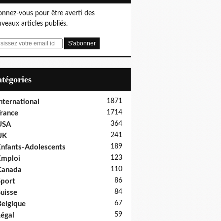
nnez-vous pour être averti des
veaux articles publiés.
Catégories
1871
nternational
1714
rance
364
USA
241
UK
189
nfants-Adolescents
123
Emploi
110
Canada
86
port
84
uisse
67
elgique
59
égal