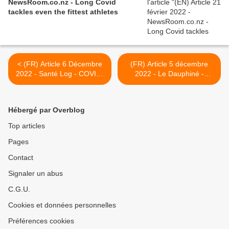
NewsRoom.co.nz - Long Covid
tackles even the fittest athletes
< (FR) Article 6 Décembre
(FR) Article 5 décembre
2022 - Santé Log - COVID-
2022 - Le Dauphiné -
19 : Des lésions hépatiques
Santé. Avoir eu le Covid
détectables des mois plus
plusieurs fois augmenterait
tard
les problèmes de santé >
Hébergé par Overblog
Top articles
Pages
Contact
Signaler un abus
C.G.U.
Cookies et données personnelles
Préférences cookies