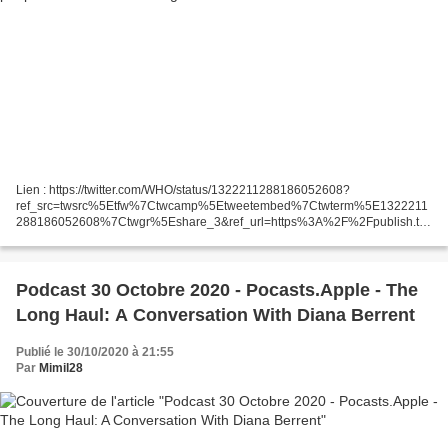
Lien : https://twitter.com/WHO/status/1322211288186052608?
ref_src=twsrc%5Etfw%7Ctwcamp%5Etweetembed%7Ctwterm%5E1322211
288186052608%7Ctwgr%5Eshare_3&ref_url=https%3A%2F%2Fpublish.twi
tter.com%2F%3Fquery%3Dhttps3A2F2Ftwitter.com2FWHO2Fstatus2F13222
11288...
Podcast 30 Octobre 2020 - Pocasts.Apple - The
Long Haul: A Conversation With Diana Berrent
Publié le 30/10/2020 à 21:55
Par
Mimil28