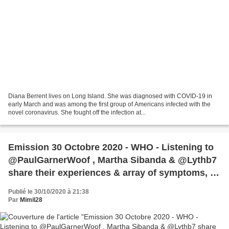
‎Diana Berrent lives on Long Island. She was diagnosed with COVID-19 in
early March and was among the first group of Americans infected with the
novel coronavirus. She fought off the infection at...
Emission 30 Octobre 2020 - WHO - Listening to
@PaulGarnerWoof , Martha Sibanda & @Lythb7
share their experiences & array of symptoms, it
reinforces what a dangerous virus #COVID19 is.
Publié le 30/10/2020 à 21:38
Governments must recognise the long-term
Par
Mimil28
effects of the virus & ensure access to health
services for those patients.