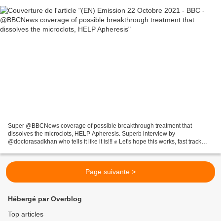
Super @BBCNews coverage of possible breakthrough treatment that
dissolves the microclots, HELP Apheresis. Superb interview by
@doctorasadkhan who tells it like it is!!! ✊ Let's hope this works, fast track
funding is given & it's rolled out to all 🤞🙏 Vid...
Page suivante >
Hébergé par Overblog
Top articles