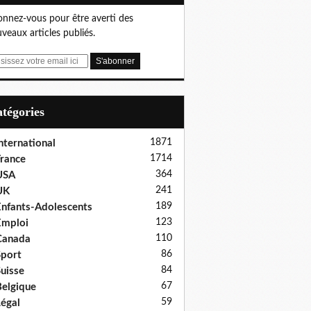
nnez-vous pour être averti des
veaux articles publiés.
Catégories
1871
nternational
1714
rance
364
USA
241
UK
189
nfants-Adolescents
123
Emploi
110
Canada
86
port
84
uisse
67
elgique
59
égal