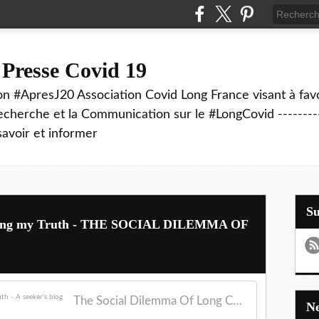
 Presse Covid 19
on #ApresJ20 Association Covid Long France visant à favo
echerche et la Communication sur le #LongCovid ----------
savoir et informer
S
Living my Truth - THE SOCIAL DILEMMA OF
The Social Dilemma Of Long Covid - Living my truth - A seeker's blog