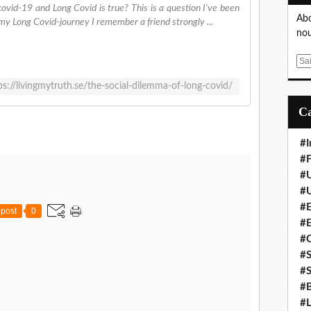
vid-19 and Long Covid is true? This is a question I've been
Abo
 my Long Covid-journey I remember a friend strongly ...
nou
E
m
ps://livingmytruth.se/the-social-dilemma-of-long-covid/
a
i
l
#I
#F
#
#
#E
post
0
#
#
#S
#S
#B
#L