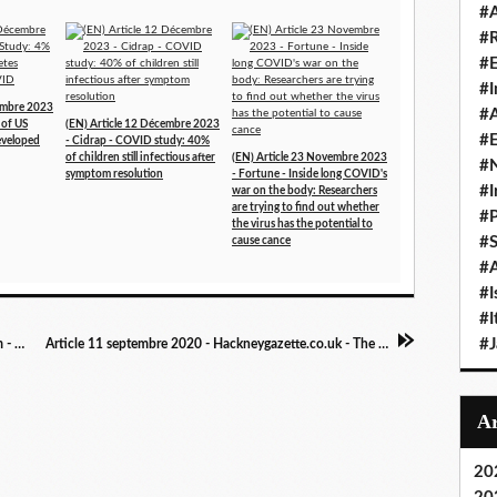
#A
#
#
#I
cembre 2023
#A
 of US
(EN) Article 12 Décembre 2023
#E
developed
- Cidrap - COVID study: 40%
of children still infectious after
(EN) Article 23 Novembre 2023
#N
symptom resolution
- Fortune - Inside long COVID's
#I
war on the body: Researchers
are trying to find out whether
#P
the virus has the potential to
#
cause cance
#A
#I
#I
#
Article 4 septembre 2020 - Buzzfeednews.com - COVID-19 Is Causing Heart Damage In Many Patients, Not Just Football Players
Article 11 septembre 2020 - Hackneygazette.co.uk - The long shadow of coronavirus: Hackney Downs woman, 32, unable to walk five months on
20