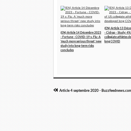
(EN) Article 13 Dé
(EN) Article 14 Décembre 2023
- Cidrap - Study: 4%
- Fortune - COVID-19 v. Flu: A
collegiate athletes 
'much more serious threat,' new
long COVID
study into long-term risks
concludes