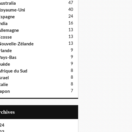
47
ustralia
40
Royaume-Uni
24
Espagne
16
ndia
13
llemagne
13
cosse
13
ouvelle-Zélande
9
rlande
9
ays-Bas
9
Suède
8
frique du Sud
8
srael
8
talie
7
Japon
Archives
24