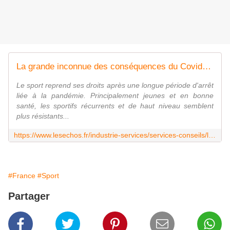
La grande inconnue des conséquences du Covid-19 sur les sportifs de haut niveau
Le sport reprend ses droits après une longue période d'arrêt
liée à la pandémie. Principalement jeunes et en bonne
santé, les sportifs récurrents et de haut niveau semblent
plus résistants...
https://www.lesechos.fr/industrie-services/services-conseils/la-grande-inconnue-des-consequences-du-covid-19-sur-les-sportifs-de-haut-niveau-1227655
#France
#Sport
Partager