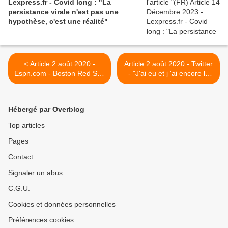
Lexpress.fr - Covid long : "La
persistance virale n'est pas une
hypothèse, c'est une réalité"
< Article 2 août 2020 -
Article 2 août 2020 - Twitter
Espn.com - Boston Red Sox
- "J'ai eu et j 'ai encore le
pitcher Eduardo Rodriguez
covid version longue durée
done for season due to
Laisser les jeunes se
heart issue
contaminer vraiment ? J'ai
Hébergé par Overblog
2, 3 trucs à dire." >
Top articles
Pages
Contact
Signaler un abus
C.G.U.
Cookies et données personnelles
Préférences cookies