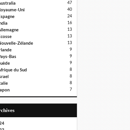
47
ustralia
40
Royaume-Uni
24
Espagne
16
ndia
13
llemagne
13
cosse
13
ouvelle-Zélande
9
rlande
9
ays-Bas
9
Suède
8
frique du Sud
8
srael
8
talie
7
Japon
Archives
24