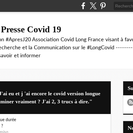
 Presse Covid 19
on #ApresJ20 Association Covid Long France visant à favo
echerche et la Communication sur le #LongCovid ----------
savoir et informer
S
'ai eu et j 'ai encore le covid version longue
aminer vraiment ? J'ai 2, 3 trucs à dire."
ngue durée
 ?
nmisq