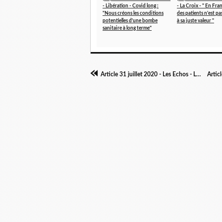
- Libération - Covid long :
- La Croix - " En Fran
"Nous créons les conditions
des patients n'est p
potentielles d'une bombe
à sa juste valeur "
sanitaire à long terme"
Article 31 juillet 2020 - Les Echos - La grande inconnue des conséquences du Covid-19 sur les sportifs de haut niveau