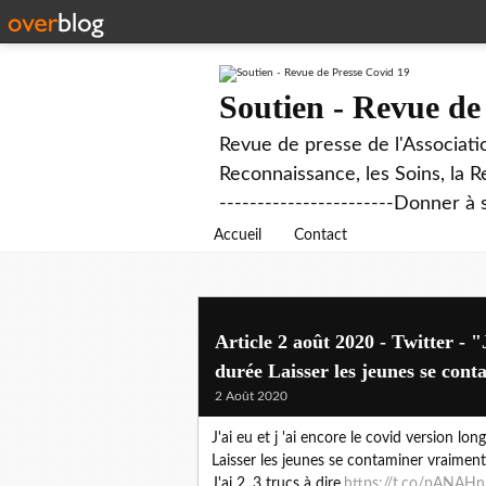
Soutien - Revue de
Revue de presse de l'Associati
Reconnaissance, les Soins, la R
-----------------------Donner à 
Accueil
Contact
Article 2 août 2020 - Twitter - "J
durée Laisser les jeunes se cont
2 Août 2020
J'ai eu et j 'ai encore le covid version lo
Laisser les jeunes se contaminer vraiment
J'ai 2, 3 trucs à dire.
https://t.co/pANAH