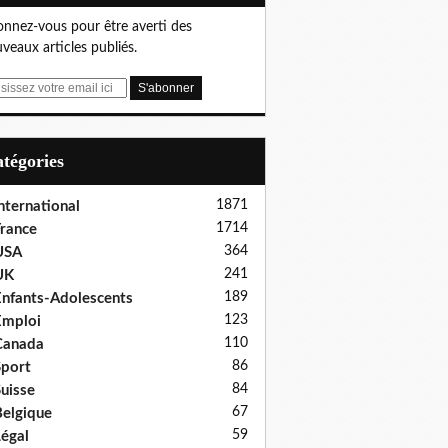
nnez-vous pour être averti des
veaux articles publiés.
Catégories
1871
nternational
1714
rance
364
USA
241
UK
189
nfants-Adolescents
123
Emploi
110
Canada
86
port
84
uisse
67
elgique
59
égal