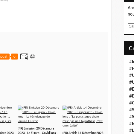
Abo
nou
E
m
a
i
l
post
0
#I
#F
#
#
#E
#
#
#S
#S
#B
(FR) Emission 20 Décembre
#L
embre 2023
2023 - Le Figaro - Covid long -
(FR) Article 14 Décembre 2023