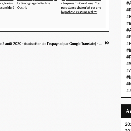
#A
ce, le vécu
Le témoignage de Pauline
- Lexpress.fr - Covid long : "La
as considéré
Oustric
persistance virale n'est pas une
#
hypothèse, c'est une réalité"
#
#I
#A
#E
#N
Article 2 août 2020 - (traduction de l'espagnol par Google Translate) - Affecté par Covid persistant: "Le SEMG entame une étude pour tenter de donner des réponses à l'un des groupes les plus oubliés de la pandémie"
#I
#P
#
#A
#I
#I
#
20