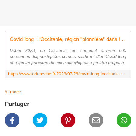
Covid long : l'Occitanie, région "pionnière" dans la prise en charge des patients
Début 2023, en Occitanie, on comptait environ 500
personnes diagnostiquées comme souffrant d'un Covid long
et à qui un parcours de soins spécifiques a pu être proposé.
https://www.ladepeche.fr/2023/07/29/covid-long-loccitanie-region-pionniere-dans-la-prise-en-charge-des-patients-11361256.php
#France
Partager