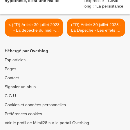
hypothèse, c'est une réalité"
< (FR) Article 30 juillet 2023
(FR) Article 30 juillet 2023 -
- La depêche du midi -
La Depêche - Les effets du
ENTRETIEN. Covid long :
Covid long seraient
"Les malades ne
équivalents à un
bénéficient
vieillissement de dix ans,
Hébergé par Overblog
malheureusement pas
selon une étude britannique
d'aide dans leur quotidien"
>
Top articles
Pages
Contact
Signaler un abus
C.G.U.
Cookies et données personnelles
Préférences cookies
Voir le profil de Mimil28 sur le portail Overblog