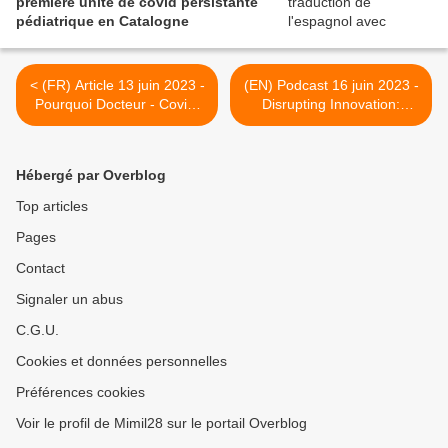
première unité de covid persistante
pédiatrique en Catalogne
< (FR) Article 13 juin 2023 -
(EN) Podcast 16 juin 2023 -
Pourquoi Docteur - Covid-
‎Disrupting Innovation:
19 : 1 malade sur 4 toujours
Empowering Patients,
privé de goût et d'odorat
Revolutionizing Research:
Long COVID's Journey with
Hébergé par Overblog
The Patient-Led Research
Collaborative on Apple
Top articles
Podcast >
Pages
Contact
Signaler un abus
C.G.U.
Cookies et données personnelles
Préférences cookies
Voir le profil de Mimil28 sur le portail Overblog