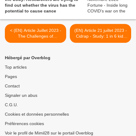
find out whether the virus has the
potential to cause cance
< (EN) Article Juillet 2023 -
(EN) Article 21 juillet 2023 -
The Challenges of
Cidrap - Study: 1 in 6 kids
Understanding Long COVID
have persistent COVID
From Definition to
symptoms for 3 months
Treatment | Pfizer
after infection >
Hébergé par Overblog
Top articles
Pages
Contact
Signaler un abus
C.G.U.
Cookies et données personnelles
Préférences cookies
Voir le profil de Mimil28 sur le portail Overblog