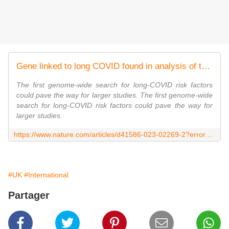
Gene linked to long COVID found in analysis of thousands of patients
The first genome-wide search for long-COVID risk factors
could pave the way for larger studies. The first genome-wide
search for long-COVID risk factors could pave the way for
larger studies.
https://www.nature.com/articles/d41586-023-02269-2?error=cookies_not_supported&code=0e2af7d3-4aa9-4a9a-9cf4-d7fd65b06ce4
#UK
#International
Partager