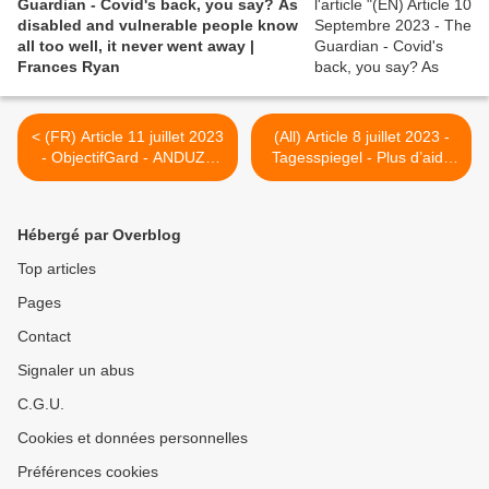
Guardian - Covid's back, you say? As
disabled and vulnerable people know
all too well, it never went away |
Frances Ryan
< (FR) Article 11 juillet 2023
(All) Article 8 juillet 2023 -
- ObjectifGard - ANDUZE
Tagesspiegel - Plus d’aide
Depuis près de trois ans,
pour les patients de longue
Pascale Maurand-Hugonnet
durée et post-Covid:
subit les symptômes du
Lauterbach fait une
Hébergé par Overblog
Covid long
nouvelle tentative >
Top articles
Pages
Contact
Signaler un abus
C.G.U.
Cookies et données personnelles
Préférences cookies