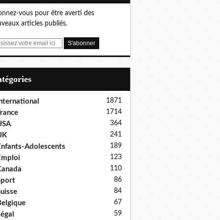
nnez-vous pour être averti des
veaux articles publiés.
Catégories
1871
nternational
1714
rance
364
USA
241
UK
189
nfants-Adolescents
123
Emploi
110
Canada
86
port
84
uisse
67
elgique
59
égal