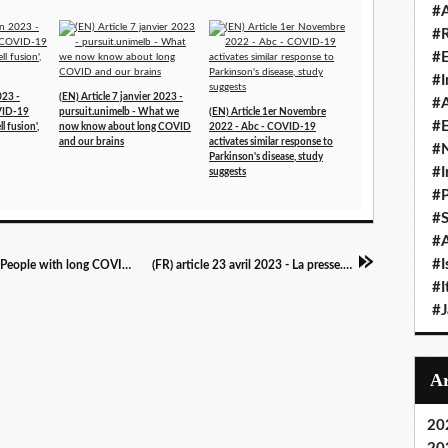
#A
#
#
#I
023 -
(EN) Article 7 janvier 2023 -
#A
VID-19
pursuit.unimelb - What we
(EN) Article 1er Novembre
#E
l fusion',
now know about long COVID
2022 - Abc - COVID-19
and our brains
activates similar response to
#N
Parkinson's disease, study
#I
suggests
#P
#
#A
#I
(EN) article 23 avril 2023 - The Conversation - People with long COVID continue to experience medical gaslighting more than 3 years into the pandemic
(FR) article 23 avril 2023 - La presse.ca - Le mystère neurologique de la COVID-19
#I
#
20