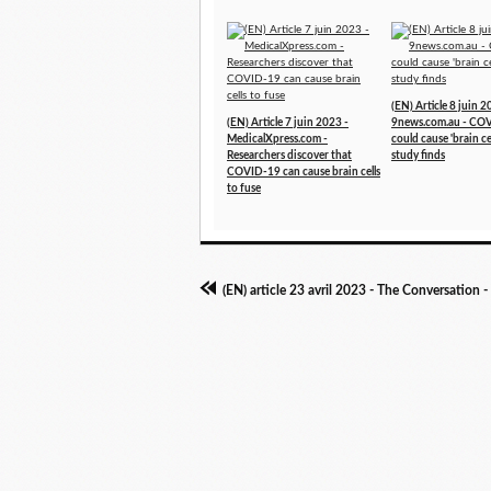
(EN) Article 8 juin 2
(EN) Article 7 juin 2023 -
9news.com.au - CO
MedicalXpress.com -
could cause 'brain cel
Researchers discover that
study finds
COVID-19 can cause brain cells
to fuse