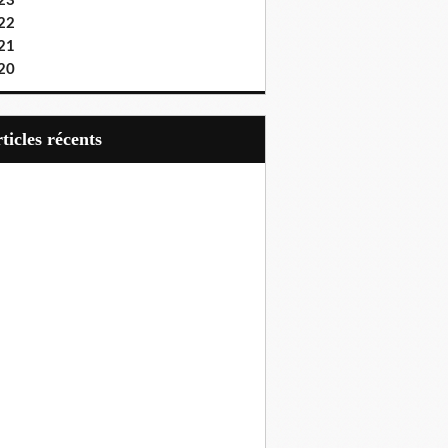
23
22
21
20
articles récents