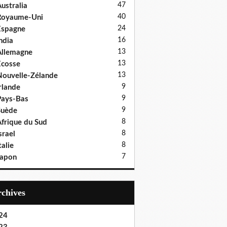
47
ustralia
40
Royaume-Uni
24
Espagne
16
ndia
13
llemagne
13
cosse
13
ouvelle-Zélande
9
rlande
9
ays-Bas
9
Suède
8
frique du Sud
8
srael
8
talie
7
Japon
Archives
24