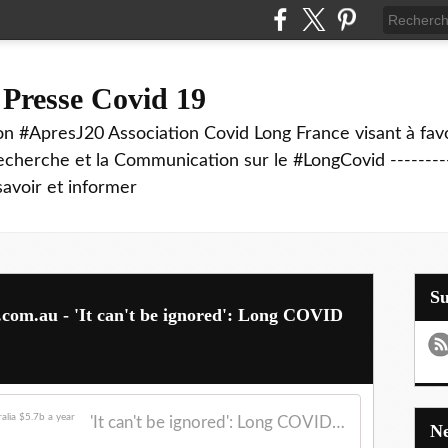
 Presse Covid 19
on #ApresJ20 Association Covid Long France visant à favo
echerche et la Communication sur le #LongCovid ----------
savoir et informer
S
h.com.au - 'It can't be ignored': Long COVID
'It can't be ignored': Long COVID is costing Australia $5.7b a year