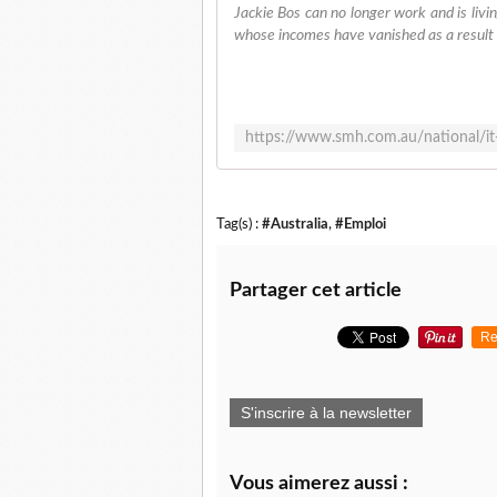
Jackie Bos can no longer work and is livi
whose incomes have vanished as a result
Tag(s) :
#Australia
,
#Emploi
Partager cet article
Re
S'inscrire à la newsletter
Vous aimerez aussi :