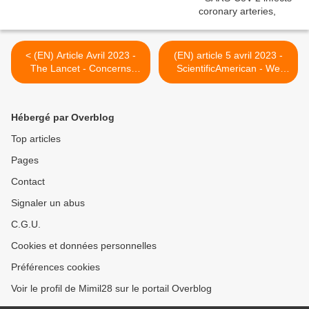
< (EN) Article Avril 2023 -
(EN) article 5 avril 2023 -
The Lancet - Concerns
ScientificAmerican - We
regarding a suggested long
Need an Operation Warp
COVID paradigm
Speed for Long COVID >
Hébergé par Overblog
Top articles
Pages
Contact
Signaler un abus
C.G.U.
Cookies et données personnelles
Préférences cookies
Voir le profil de Mimil28 sur le portail Overblog