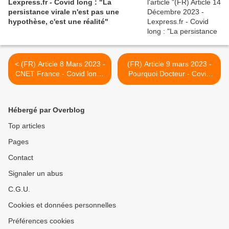
Lexpress.fr - Covid long : "La
persistance virale n'est pas une
hypothèse, c'est une réalité"
< (FR) Article 8 Mars 2023 -
(FR) Article 9 mars 2023 -
CNET France - Covid long :
Pourquoi Docteur - Covid
que savent les scientifiques
long : la vaccination
trois ans après le début de
améliore légèrement les
la pandémie ? - CNET
symptômes >
Hébergé par Overblog
France
Top articles
Pages
Contact
Signaler un abus
C.G.U.
Cookies et données personnelles
Préférences cookies