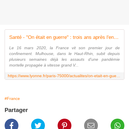
Santé - "On était en guerre" : trois ans après l'enfer du Covid, retour à Mulhouse, premier épicentre de la pandémie en France
Le 16 mars 2020, la France vit son premier jour de
confinement. Mulhouse, dans le Haut-Rhin, subit depuis
plusieurs semaines déjà les assauts d'une pandémie
mortelle propagée à vitesse grand V...
https://www.lyonne.fr/paris-75000/actualites/on-etait-en-guerre-trois-ans-apres-lenfer-du-covid-retour-a-mulhouse-premier-epicentre-de-la-pandemie-en-france_14268851/
#France
Partager