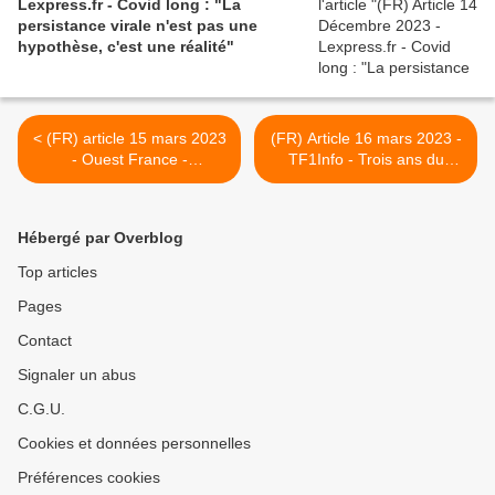
Lexpress.fr - Covid long : "La
persistance virale n'est pas une
hypothèse, c'est une réalité"
< (FR) article 15 mars 2023
(FR) Article 16 mars 2023 -
- Ouest France -
TF1Info - Trois ans du
TÉMOIGNAGE. « Ma vie
confinement : le Covid long,
s’est complètement arrêtée.
"la bombe à retardement"
» Victime de Covid long,
de la pandémie >
Hébergé par Overblog
elle raconte son quotidien
Top articles
Pages
Contact
Signaler un abus
C.G.U.
Cookies et données personnelles
Préférences cookies