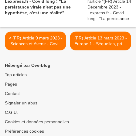
Lexpress.fr - Covid long : "La
persistance virale n'est pas une
hypothèse, c'est une réalité"
< (FR) Article 9 mars 2023 -
(FR) Article 13 mars 2023 -
Sciences et Avenir - Covid
Europe 1 - Séquelles, prise
long : le risque et les
en charge... Après trois ans
symptômes dépendraient
d'épidémie, comment gère-
des origines ethniques
t-on les cas de Covid long ?
Hébergé par Overblog
>
Top articles
Pages
Contact
Signaler un abus
C.G.U.
Cookies et données personnelles
Préférences cookies