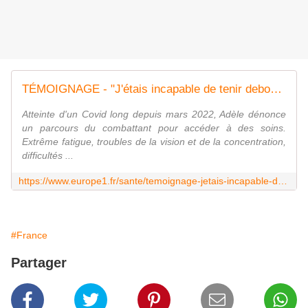
TÉMOIGNAGE - "J'étais incapable de tenir debout" : Adèle raconte le calvaire de son Covid long
Atteinte d'un Covid long depuis mars 2022, Adèle dénonce
un parcours du combattant pour accéder à des soins.
Extrême fatigue, troubles de la vision et de la concentration,
difficultés ...
https://www.europe1.fr/sante/temoignage-jetais-incapable-de-tenir-debout-adele-raconte-le-calvaire-de-son-covid-long-4171611
#France
Partager