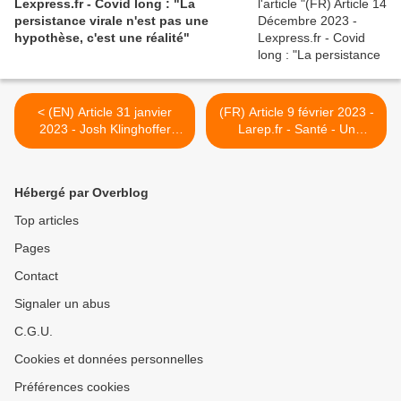
Lexpress.fr - Covid long : "La
persistance virale n'est pas une
hypothèse, c'est une réalité"
< (EN) Article 31 janvier
(FR) Article 9 février 2023 -
2023 - Josh Klinghoffer
Larep.fr - Santé - Un
remplace Dave Navarro
Loirétain témoigne des
dans Jane's Addiction -
difficultés à vivre avec un
Rolling Stone
Covid long >
Hébergé par Overblog
Top articles
Pages
Contact
Signaler un abus
C.G.U.
Cookies et données personnelles
Préférences cookies