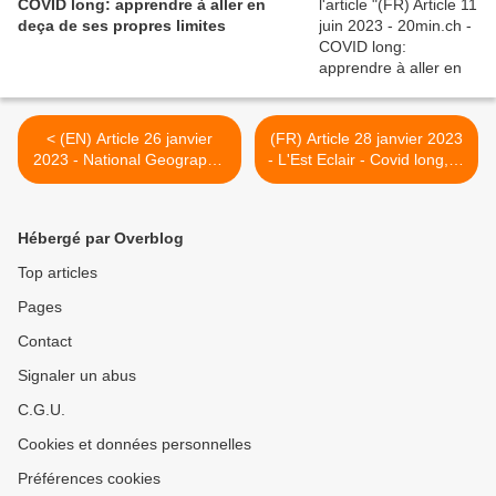
COVID long: apprendre à aller en
deça de ses propres limites
< (EN) Article 26 janvier
(FR) Article 28 janvier 2023
2023 - National Geographic
- L'Est Eclair - Covid long, la
- 'Microclots' could help
vie sur pause depuis deux
solve the long COVID
ans >
puzzle
Hébergé par Overblog
Top articles
Pages
Contact
Signaler un abus
C.G.U.
Cookies et données personnelles
Préférences cookies