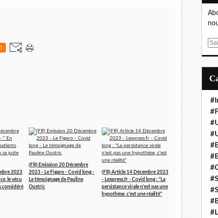
Abo
nou
E
0
m
a
i
l
#I
#F
#
#
#E
#
(FR) Emission 20 Décembre
#
embre 2023
2023 - Le Figaro - Covid long -
(FR) Article 14 Décembre 2023
#S
ce, le vécu
Le témoignage de Pauline
- Lexpress.fr - Covid long : "La
as considéré
Oustric
persistance virale n'est pas une
#S
hypothèse, c'est une réalité"
#B
#L