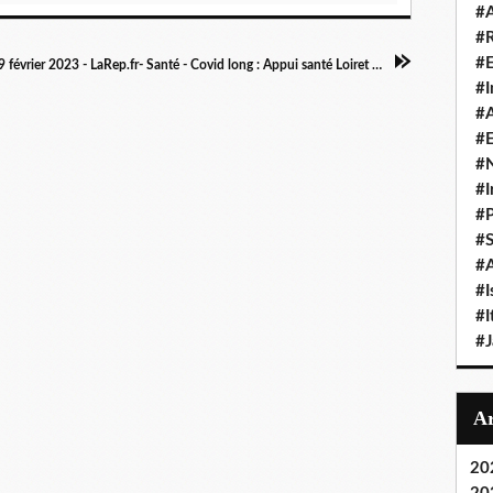
#A
#
#
(FR) Article 9 février 2023 - LaRep.fr- Santé - Covid long : Appui santé Loiret propose un protocole pour tenter de retrouver l'odorat
#I
#A
#E
#N
#I
#P
#
#A
#I
#I
#
20