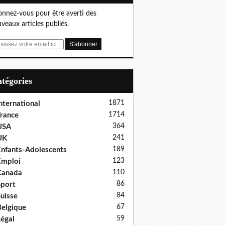
nnez-vous pour être averti des
veaux articles publiés.
Catégories
1871
nternational
1714
rance
364
USA
241
UK
189
nfants-Adolescents
123
Emploi
110
Canada
86
port
84
uisse
67
elgique
59
égal