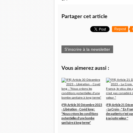
Partager cet article
Repost
S'inscrire à la newsletter
Vous aimerez aussi :
(FR) Article 30 Décembre 2023
(FR) Article 21 Déc
- Libération - Covid long :
- La Croix - " En Fran
"Nous créons les conditions
des patients n'est p
potentielles d'une bombe
à sa juste valeur "
sanitaire à long terme"