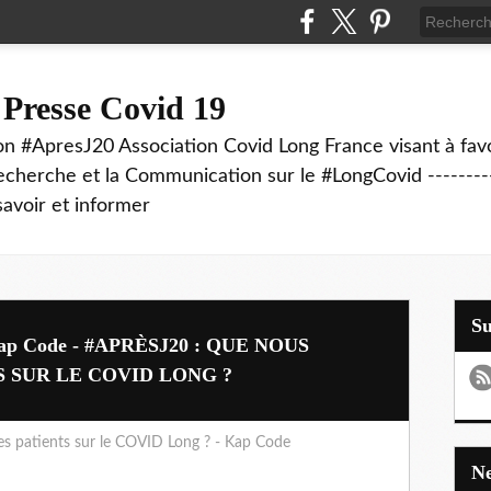
 Presse Covid 19
on #ApresJ20 Association Covid Long France visant à favo
echerche et la Communication sur le #LongCovid ----------
savoir et informer
S
- Kap Code - #APRÈSJ20 : QUE NOUS
 SUR LE COVID LONG ?
s patients sur le COVID Long ? - Kap Code