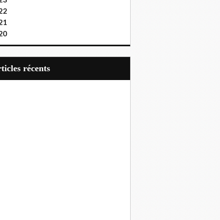
23
22
21
20
articles récents