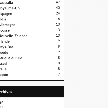
47
ustralia
40
Royaume-Uni
24
Espagne
16
ndia
13
llemagne
13
cosse
13
ouvelle-Zélande
9
rlande
9
ays-Bas
9
Suède
8
frique du Sud
8
srael
8
talie
7
Japon
Archives
24