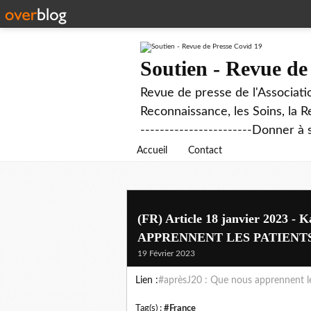
Soutien - Revue de
Revue de presse de l'Associati
Reconnaissance, les Soins, la R
-----------------------Donner à 
Accueil
Contact
(FR) Article 18 janvier 2023 
APPRENNENT LES PATIENTS
19 Février 2023
Lien :
#aprèsJ20 : Que nous apprennent le
Tag(s) :
#France