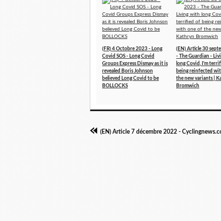
(FR) 4 Octobre 2023 - Long
(EN) Article 30 sep
Covid SOS - Long Covid
- The Guardian - Liv
Groups Express Dismay as it is
long Covid, I'm terri
revealed Boris Johnson
being reinfected wi
believed Long Covid to be
the new variants | K
BOLLOCKS
Bromwich