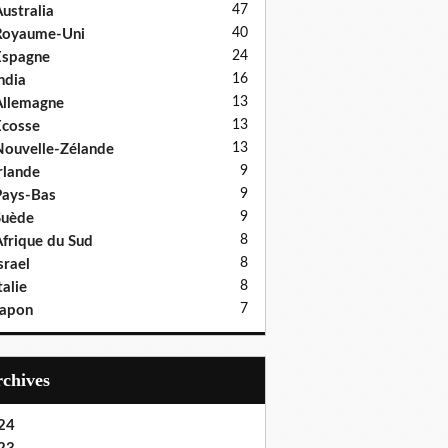
47
ustralia
40
Royaume-Uni
24
Espagne
16
ndia
13
llemagne
13
cosse
13
ouvelle-Zélande
9
rlande
9
ays-Bas
9
Suède
8
frique du Sud
8
srael
8
talie
7
Japon
Archives
24