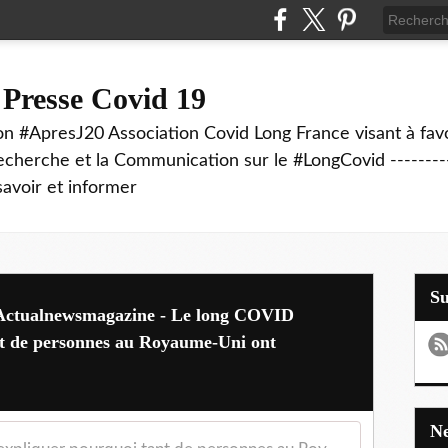
 Presse Covid 19
on #ApresJ20 Association Covid Long France visant à favo
echerche et la Communication sur le #LongCovid ----------
savoir et informer
S
- Actualnewsmagazine - Le long COVID
nt de personnes au Royaume-Uni ont