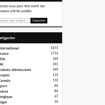
nnez-vous pour être averti des
veaux articles publiés.
Catégories
1871
nternational
1714
rance
364
USA
241
UK
189
nfants-Adolescents
123
Emploi
110
Canada
86
port
84
uisse
67
elgique
59
égal