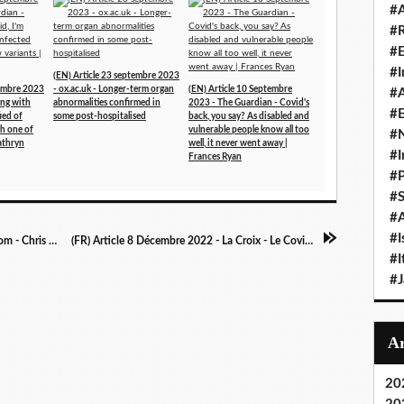
#A
#
#
#I
(EN) Article 23 septembre 2023
tembre 2023
- ox.ac.uk - Longer-term organ
(EN) Article 10 Septembre
#A
ing with
abnormalities confirmed in
2023 - The Guardian - Covid's
#E
fied of
some post-hospitalised
back, you say? As disabled and
th one of
vulnerable people know all too
#N
athryn
well, it never went away |
#I
Frances Ryan
#P
#
#A
#I
(EN) Article 7 décembre 2022 - Cyclingnews.com - Chris Froome highlights long-term dangers of COVID-19
(FR) Article 8 Décembre 2022 - La Croix - Le Covid long reste une énigme pour les scientifiques
#I
#
20