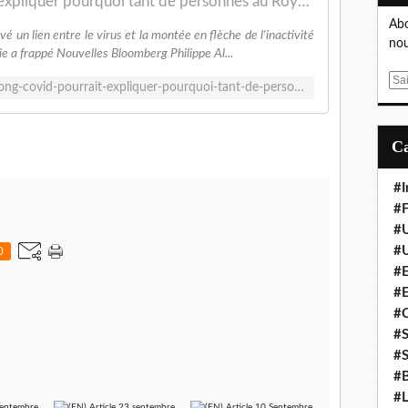
2023 - Le long COVID pourrait expliquer pourquoi tant de personnes au Royaume-Uni ont abandonné le marché du travail
Abo
vé un lien entre le virus et la montée en flèche de l'inactivité
nou
e a frappé Nouvelles Bloomberg Philippe Al...
E
https://actualnewsmagazine.com/le-long-covid-pourrait-expliquer-pourquoi-tant-de-personnes-au-royaume-uni-ont-abandonne-le-marche-du-travail/
m
a
i
l
#I
#F
#
#
0
#E
#
#
#S
#S
#B
#L