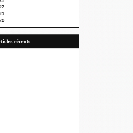
23
22
21
20
articles récents