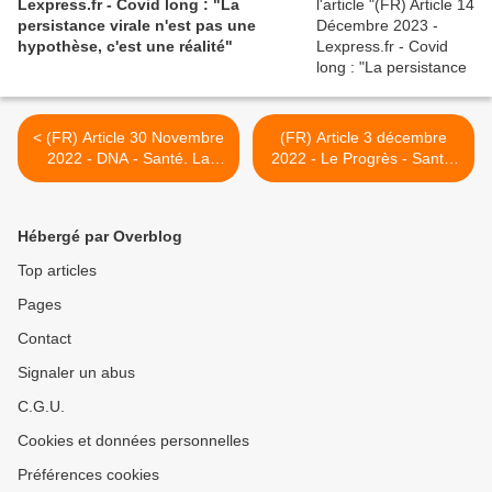
Lexpress.fr - Covid long : "La
persistance virale n'est pas une
hypothèse, c'est une réalité"
< (FR) Article 30 Novembre
(FR) Article 3 décembre
2022 - DNA - Santé. La
2022 - Le Progrès - Santé.
cause du Covid long enfin
L'inquiétant spectre du
trouvée ?
Covid long... et de ses
conséquences >
Hébergé par Overblog
Top articles
Pages
Contact
Signaler un abus
C.G.U.
Cookies et données personnelles
Préférences cookies