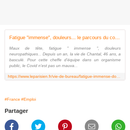
Fatigue "immense", douleurs... le parcours du combattant des salariés souffrant de Covid long
Maux de tête, fatigue " immense ", douleurs
neuropathiques... Depuis un an, la vie de Chantal, 46 ans, a
basculé. Pour cette cheffe d'équipe dans un organisme
public, le Covid n'est pas un mauva...
https://www.leparisien.fr/vie-de-bureau/fatigue-immense-douleurs-le-parcours-du-combattant-des-salaries-souffrant-de-covid-long-02-12-2022-34YWPIM5RFFNLLLYV77Q5K3IW4.php
#France
#Emploi
Partager