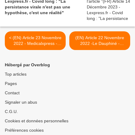
Lexpress.fr - Covid long : "La
persistance virale n'est pas une
hypothèse, c'est une réalité"
< (EN) Article 23 Novembre
(EN) Article 22 Novembre
2022 - Medicalxpress -
2022 -Le Dauphiné -
Study: Most people with
Coronavirus. Le milliardaire
long COVID face stigma
ardéchois à la rescousse
and discrimination
des patients qui souffrent
Hébergé par Overblog
de Covid long >
Top articles
Pages
Contact
Signaler un abus
C.G.U.
Cookies et données personnelles
Préférences cookies