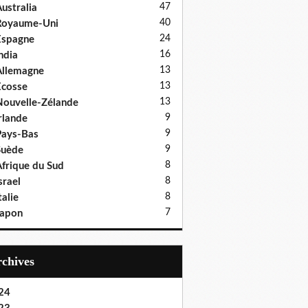
47
ustralia
40
Royaume-Uni
24
Espagne
16
ndia
13
llemagne
13
cosse
13
ouvelle-Zélande
9
rlande
9
ays-Bas
9
Suède
8
frique du Sud
8
srael
8
talie
7
Japon
Archives
24