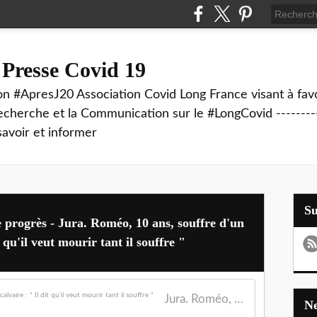
 Presse Covid 19
on #ApresJ20 Association Covid Long France visant à favo
echerche et la Communication sur le #LongCovid ----------
savoir et informer
S
e progrès - Jura. Roméo, 10 ans, souffre d'un
 qu'il veut mourir tant il souffre "
Jura. Roméo, 10 ans, souffre d'un Covid long, un calvaire : " Il dit qu'il veut mourir tant il souffre "