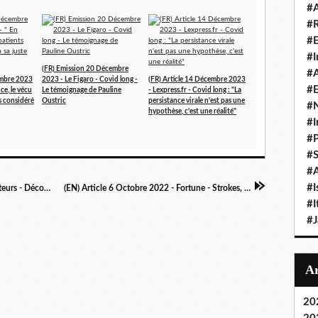
#A
#
#
#I
(FR) Emission 20 Décembre
#A
embre 2023
2023 - Le Figaro - Covid long -
(FR) Article 14 Décembre 2023
#E
ce, le vécu
Le témoignage de Pauline
- Lexpress.fr - Covid long : "La
as considéré
Oustric
persistance virale n'est pas une
#N
hypothèse, c'est une réalité"
#I
#P
#
#A
#I
(FR) Podcast 6 Octobre 2022 - Les Transformateurs - Découvrez le troisième épisode de la saison 4, avec Pauline Oustric, présidente et co-fondatrice de l'association Après J20
(EN) Article 6 Octobre 2022 - Fortune - Strokes, heart attacks, sudden deaths: Does America understand the long-term risks of catching COVID?
#I
#
20