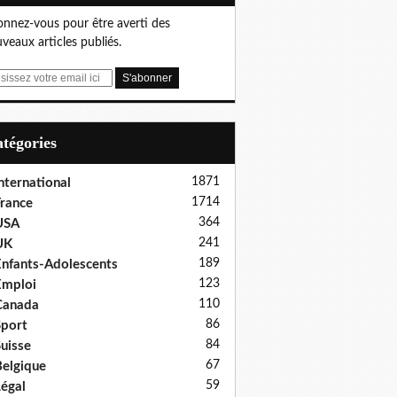
nnez-vous pour être averti des
veaux articles publiés.
Catégories
1871
nternational
1714
rance
364
USA
241
UK
189
nfants-Adolescents
123
Emploi
110
Canada
86
port
84
uisse
67
elgique
59
égal