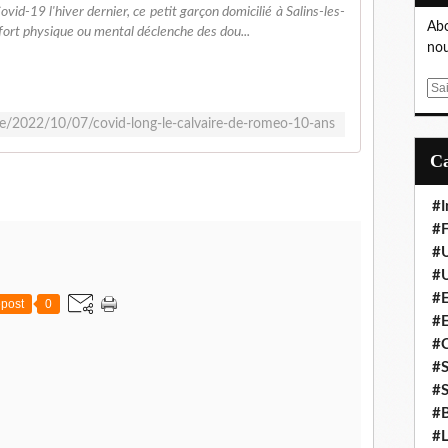
ovid-19 l'hiver dernier, ce petit garçon domicilié à Salins-les-
Abo
ffort physique ou mental déclenche des dou...
nou
E
m
te/2022/10/07/covid-long-le-calvaire-de-romeo-10-ans
a
i
l
#I
#F
#
#
#E
post
0
#
#
#S
#S
#B
#L