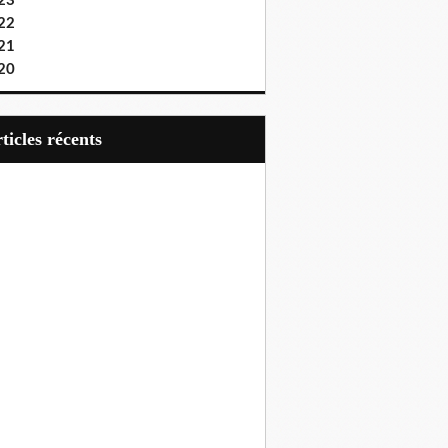
23
22
21
20
articles récents