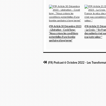
(FR) Article 30 Décembre 2023
(FR) Article 21 Déc
- Libération - Covid long :
- La Croix - " En Fran
"Nous créons les conditions
des patients n'est p
potentielles d'une bombe
à sa juste valeur "
sanitaire à long terme"