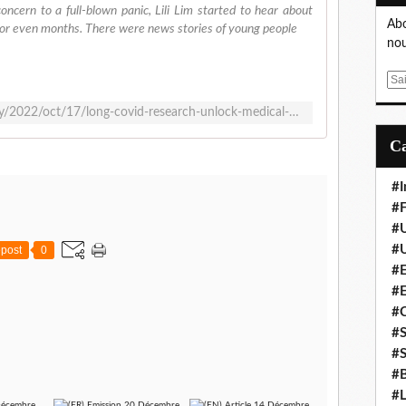
oncern to a full-blown panic, Lili Lim started to hear about
Abo
 or even months. There were news stories of young people
nou
E
m
https://www.theguardian.com/society/2022/oct/17/long-covid-research-unlock-medical-mysteries
a
i
l
#I
#F
#
#
post
0
#E
#
#
#S
#S
#B
#L