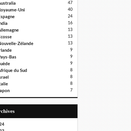
47
ustralia
40
Royaume-Uni
24
Espagne
16
ndia
13
llemagne
13
cosse
13
ouvelle-Zélande
9
rlande
9
ays-Bas
9
Suède
8
frique du Sud
8
srael
8
talie
7
Japon
Archives
24