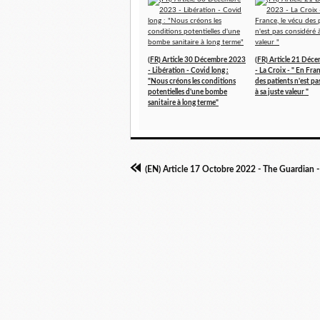
(FR) Article 30 Décembre 2023
(FR) Article 21 Déc
- Libération - Covid long :
- La Croix - " En Fran
"Nous créons les conditions
des patients n'est p
potentielles d'une bombe
à sa juste valeur "
sanitaire à long terme"