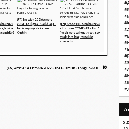
#A
#
#
(FR) Emission 20 Décembre
#I
embre 2023
2023 - Le Figaro - Covid long -
(EN) Article 14 Décembre 2023
ce, le vécu
Le témoignage de Pauline
- Fortune - COVID-19 v. Flu: A
#A
as considéré
Oustric
'much more serious threat,' new
#E
study into long-term risks
concludes
#N
#I
#P
#
(EN) Article 17 Octobre 2022 - The Guardian - Fauci urges US to resume long Covid research funding efforts
(EN) Article 14 Octobre 2022 - The Guardian - Long Covid is said to affect white middle-aged women more - but data suggests otherwise
#A
#I
#I
#
20