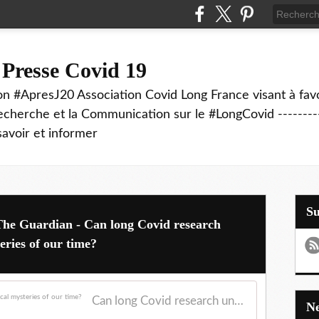
 Presse Covid 19
on #ApresJ20 Association Covid Long France visant à favo
echerche et la Communication sur le #LongCovid ----------
savoir et informer
S
 The Guardian - Can long Covid research
eries of our time?
Can long Covid research unlock other great medical mysteries of our time?