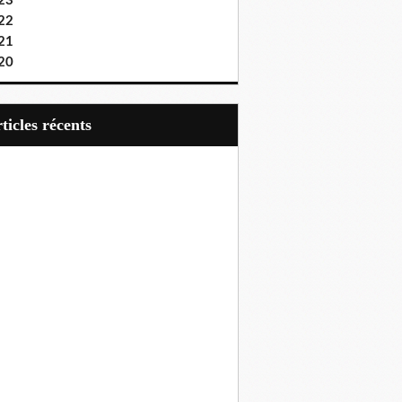
23
22
21
20
articles récents