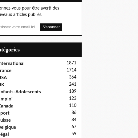
nnez-vous pour être averti des
veaux articles publiés.
Catégories
1871
nternational
1714
rance
364
USA
241
UK
189
nfants-Adolescents
123
Emploi
110
Canada
86
port
84
uisse
67
elgique
59
égal