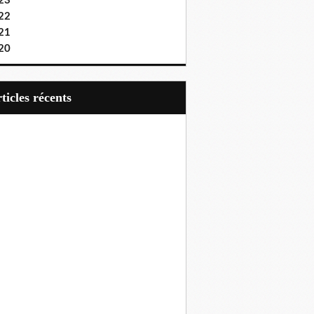
23
22
21
20
articles récents