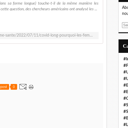
dans sa forme longue) touche-t-il de la même manière les
Abo
tte question, des chercheurs américains ont analysé les ...
nou
E
m
https://www.ledauphine.com/magazine-sante/2022/07/11/covid-long-pourquoi-les-femmes-sont-plus-touchees-que-les-hommes
a
i
l
#I
#F
#
#
#E
post
0
#
#
#S
#S
#B
#L