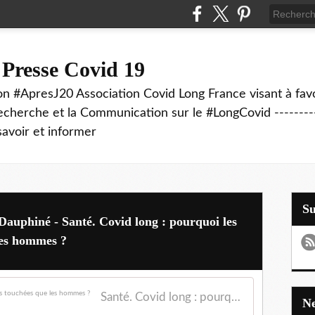
 Presse Covid 19
on #ApresJ20 Association Covid Long France visant à favo
echerche et la Communication sur le #LongCovid ----------
savoir et informer
S
e Dauphiné - Santé. Covid long : pourquoi les
les hommes ?
Santé. Covid long : pourquoi les femmes sont plus touchées que les hommes ?