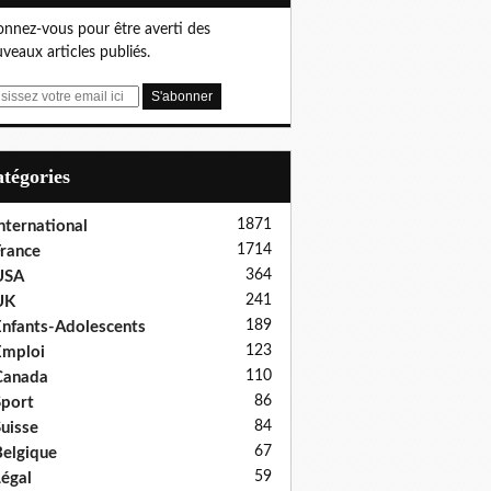
nnez-vous pour être averti des
veaux articles publiés.
Catégories
1871
nternational
1714
rance
364
USA
241
UK
189
nfants-Adolescents
123
Emploi
110
Canada
86
port
84
uisse
67
elgique
59
égal