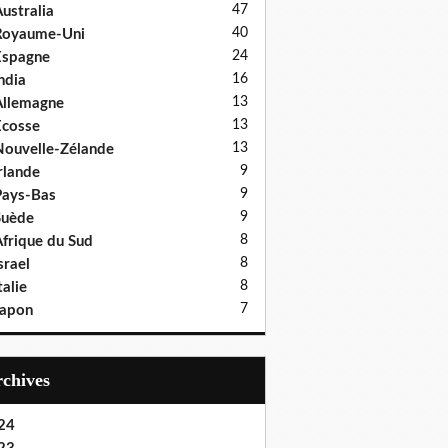
47
ustralia
40
Royaume-Uni
24
Espagne
16
ndia
13
llemagne
13
cosse
13
ouvelle-Zélande
9
rlande
9
ays-Bas
9
Suède
8
frique du Sud
8
srael
8
talie
7
Japon
Archives
24