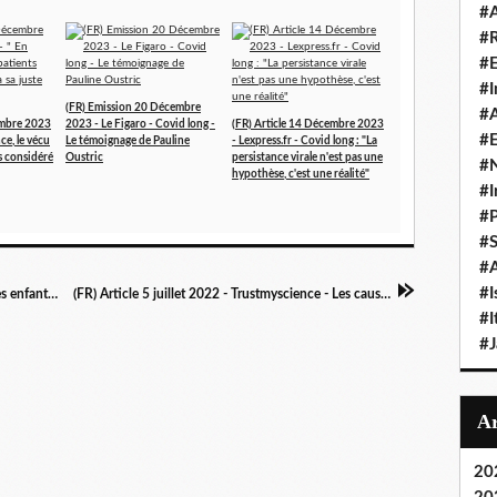
#A
#
#
#I
(FR) Emission 20 Décembre
#A
embre 2023
2023 - Le Figaro - Covid long -
(FR) Article 14 Décembre 2023
#E
ce, le vécu
Le témoignage de Pauline
- Lexpress.fr - Covid long : "La
as considéré
Oustric
persistance virale n'est pas une
#N
hypothèse, c'est une réalité"
#I
#P
#
#A
#I
(FR) Article 13 juillet 2022 - Covid long chez les enfants : une maladie rare, mais bien réelle - Sciences et Avenir
(FR) Article 5 juillet 2022 - Trustmyscience - Les causes du " brouillard cérébral " post-Covid enfin clarifiées
#I
#
20