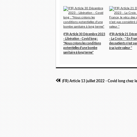
(FR) Article 30 Décembre 2023
(FR) Article 21 Déc
- Libération - Covid long :
- La Croix - " En Fran
"Nous créons les conditions
des patients n'est p
potentielles d'une bombe
à sa juste valeur "
sanitaire à long terme"