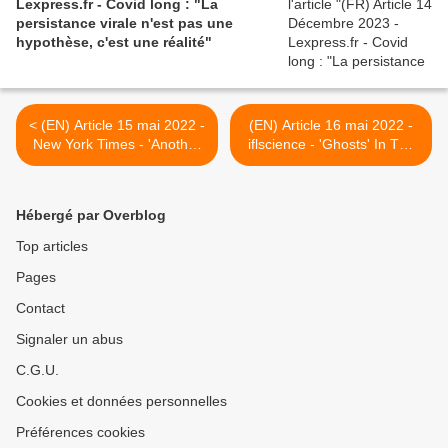
Lexpress.fr - Covid long : "La
persistance virale n'est pas une
hypothèse, c'est une réalité"
< (EN) Article 15 mai 2022 -
(EN) Article 16 mai 2022 -
New York Times - 'Another
iflscience - 'Ghosts' In The
Unequal Burden': Working
Gut May Be Behind Long
With Long Covid
COVID >
Hébergé par Overblog
Top articles
Pages
Contact
Signaler un abus
C.G.U.
Cookies et données personnelles
Préférences cookies