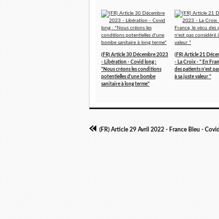
(FR) Article 30 Décembre 2023
(FR) Article 21 Déc
- Libération - Covid long :
- La Croix - " En Fran
"Nous créons les conditions
des patients n'est p
potentielles d'une bombe
à sa juste valeur "
sanitaire à long terme"