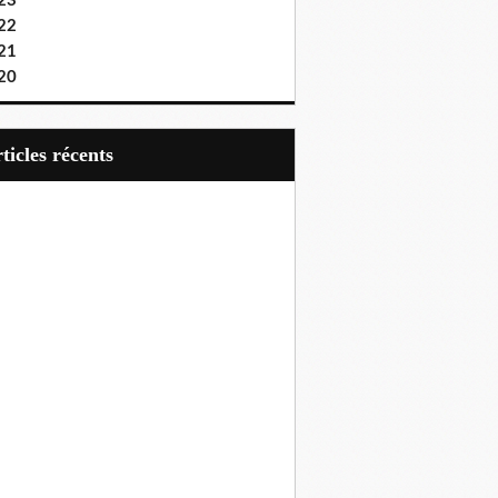
23
22
21
20
articles récents