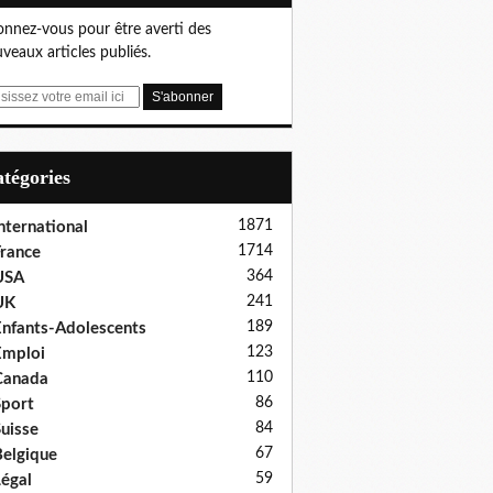
nnez-vous pour être averti des
veaux articles publiés.
Catégories
1871
nternational
1714
rance
364
USA
241
UK
189
nfants-Adolescents
123
Emploi
110
Canada
86
port
84
uisse
67
elgique
59
égal