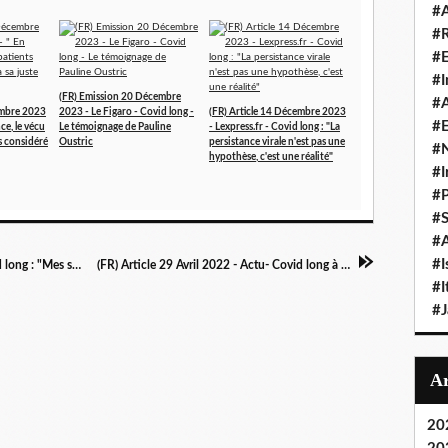
#A
#
#
#I
(FR) Emission 20 Décembre
#A
embre 2023
2023 - Le Figaro - Covid long -
(FR) Article 14 Décembre 2023
#E
ce, le vécu
Le témoignage de Pauline
- Lexpress.fr - Covid long : "La
as considéré
Oustric
persistance virale n'est pas une
#N
hypothèse, c'est une réalité"
#I
#P
#
#A
#I
(FR) Article 29 Avril 2022 - France Bleu - Covid long : "Mes symptômes sont invalidants", témoigne une Nancéenne infectée en février 2020
(FR) Article 29 Avril 2022 - Actu- Covid long à Caen : Nathalie, mère de 3 enfants, en souffre depuis deux ans
#I
#
20