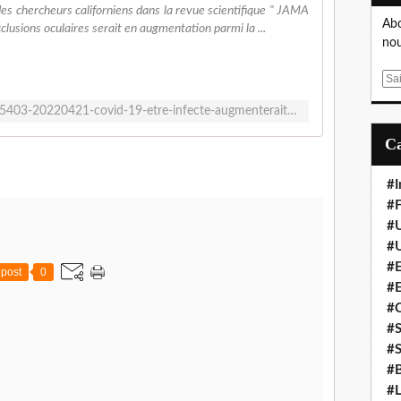
s chercheurs californiens dans la revue scientifique " JAMA
Abo
clusions oculaires serait en augmentation parmi la ...
nou
E
m
https://www.20minutes.fr/sante/3275403-20220421-covid-19-etre-infecte-augmenterait-risques-occlusion-oculaire
a
i
l
#I
#F
#
#
#E
post
0
#
#
#S
#S
#B
#L