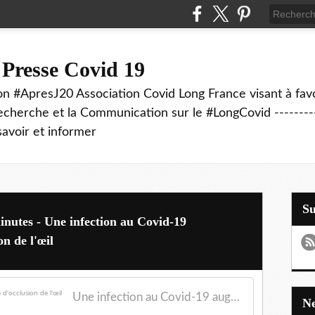
 Presse Covid 19
on #ApresJ20 Association Covid Long France visant à favo
echerche et la Communication sur le #LongCovid ----------
savoir et informer
S
minutes - Une infection au Covid-19
on de l'œil
Une infection au Covid-19 augmenterait le risque d'occlusion de l'œil