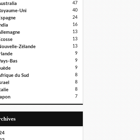
47
ustralia
40
Royaume-Uni
24
Espagne
16
ndia
13
llemagne
13
cosse
13
ouvelle-Zélande
9
rlande
9
ays-Bas
9
Suède
8
frique du Sud
8
srael
8
talie
7
Japon
Archives
24