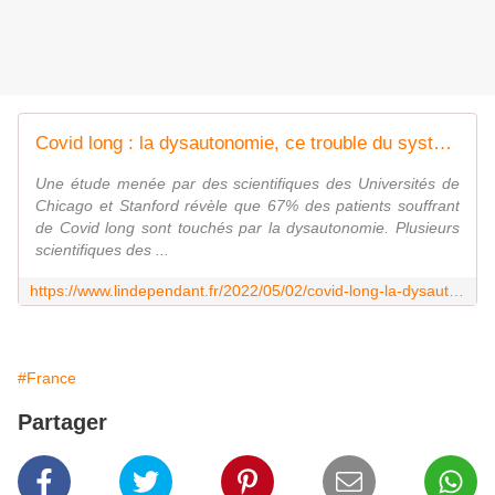
Covid long : la dysautonomie, ce trouble du système nerveux qui touche 67 % des patients atteints
Une étude menée par des scientifiques des Universités de
Chicago et Stanford révèle que 67% des patients souffrant
de Covid long sont touchés par la dysautonomie. Plusieurs
scientifiques des ...
https://www.lindependant.fr/2022/05/02/covid-long-la-dysautonomie-ce-trouble-du-systeme-nerveux-qui-touche-67-des-patients-atteints-10270954.php
#France
Partager