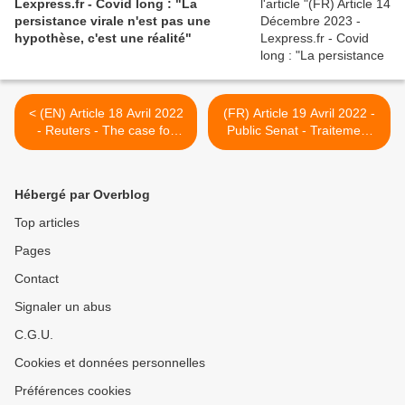
Lexpress.fr - Covid long : "La
persistance virale n'est pas une
hypothèse, c'est une réalité"
< (EN) Article 18 Avril 2022
(FR) Article 19 Avril 2022 -
- Reuters - The case for
Public Senat - Traitement
testing Pfizer's Paxlovid for
du Covid long : le Sénat et
treating long COVID
l'Assemblée formulent des
recommandations >
Hébergé par Overblog
Top articles
Pages
Contact
Signaler un abus
C.G.U.
Cookies et données personnelles
Préférences cookies