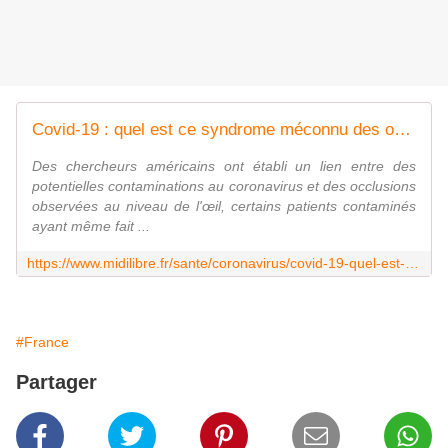
Covid-19 : quel est ce syndrome méconnu des occlusions dans l'œil, provoquées par une obstruction des vaisseaux ?
Des chercheurs américains ont établi un lien entre des
potentielles contaminations au coronavirus et des occlusions
observées au niveau de l'œil, certains patients contaminés
ayant même fait ...
https://www.midilibre.fr/sante/coronavirus/covid-19-quel-est-ce-syndrome-meconnu-des-occlusions-dans-loeil-provoquees-par-une-obstruction-des-vaisseaux-10243837.php
#France
Partager