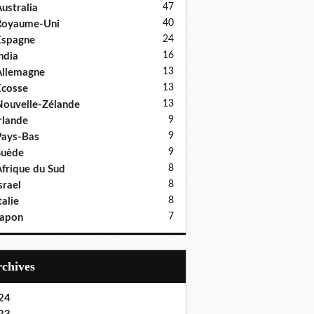
47
ustralia
40
Royaume-Uni
24
Espagne
16
ndia
13
llemagne
13
cosse
13
ouvelle-Zélande
9
rlande
9
ays-Bas
9
Suède
8
frique du Sud
8
srael
8
talie
7
Japon
Archives
24