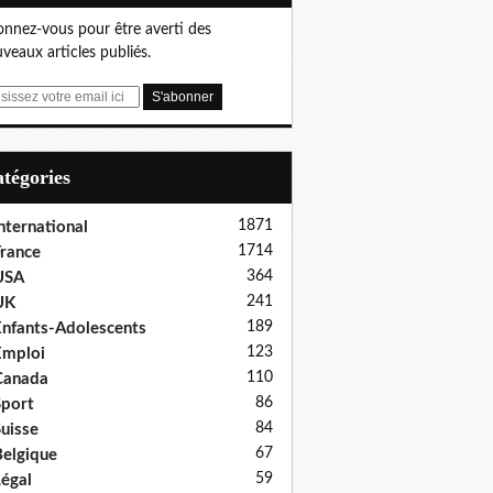
nnez-vous pour être averti des
veaux articles publiés.
Catégories
1871
nternational
1714
rance
364
USA
241
UK
189
nfants-Adolescents
123
Emploi
110
Canada
86
port
84
uisse
67
elgique
59
égal