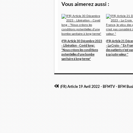
Vous aimerez aussi :
(FR) Article 30 Décembre 2023
(FR) Article 21 Déc
- Libération - Covid long :
- La Croix - " En Fran
"Nous créons les conditions
des patients n'est p
potentielles d'une bombe
à sa juste valeur "
sanitaire à long terme"