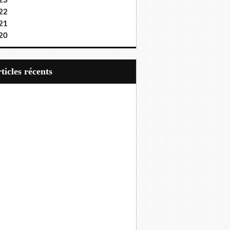
23
22
21
20
articles récents