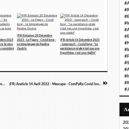
#A
#
#
#I
#A
(FR) Emission 20 Décembre
#E
embre 2023
2023 - Le Figaro - Covid long -
(FR) Article 14 Décembre 2023
#N
ce, le vécu
Le témoignage de Pauline
- Lexpress.fr - Covid long : "La
as considéré
Oustric
persistance virale n'est pas une
#I
hypothèse, c'est une réalité"
#P
#
#A
#I
#I
(FR) Article 19 Avril 2022 - BFMTV - BFM Business avec vous : Travail et covid long
(FR) Araticle 14 Avril 2022 - Mescape - ComPaRe Covid long suit l'évolution des symptômes sur 1 an
#
20