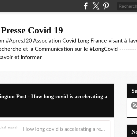
 Presse Covid 19
on #ApresJ20 Association Covid Long France visant à favo
echerche et la Communication sur le #LongCovid ----------
savoir et informer
S
ington Post - How long covid is accelerating a
How long covid is accelerating a revolution in medical research