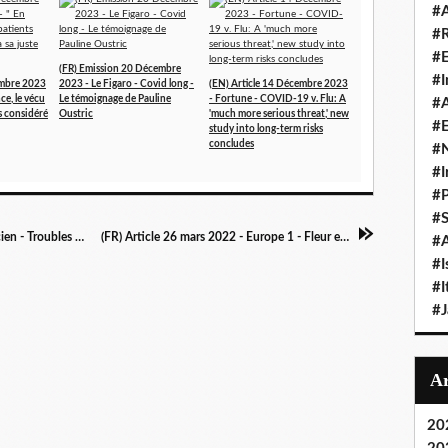
#A
#
#
(FR) Emission 20 Décembre
#I
embre 2023
2023 - Le Figaro - Covid long -
(EN) Article 14 Décembre 2023
ce, le vécu
Le témoignage de Pauline
- Fortune - COVID-19 v. Flu: A
#A
as considéré
Oustric
'much more serious threat,' new
#E
study into long-term risks
concludes
#N
#I
#P
#
(FR) Article 31 mars 2022 - La revue du practicien - Troubles de l'érection : un nouveau symptôme du Covid long ?
(FR) Article 26 mars 2022 - Europe 1 - Fleur est atteinte du Covid Long depuis fin 2019
#A
#I
#I
#
20