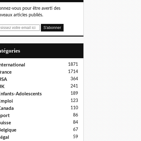
nnez-vous pour être averti des
veaux articles publiés.
Catégories
1871
nternational
1714
rance
364
USA
241
UK
189
nfants-Adolescents
123
Emploi
110
Canada
86
port
84
uisse
67
elgique
59
égal