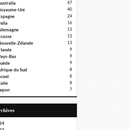
47
ustralia
40
Royaume-Uni
24
Espagne
16
ndia
13
llemagne
13
cosse
13
ouvelle-Zélande
9
rlande
9
ays-Bas
9
Suède
8
frique du Sud
8
srael
8
talie
7
Japon
Archives
24