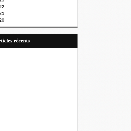
23
22
21
20
articles récents