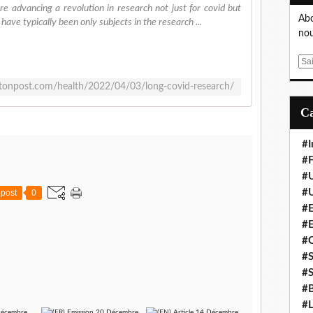
re advancing a revolution in research not just for covid but
Abo
have typically been only subjects in the research ...
nou
E
m
tonpost.com/health/2022/04/03/long-covid-research/
a
i
l
#I
#F
#
#
post
0
#E
#
#
#S
#S
#B
#L