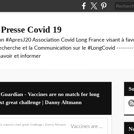
 Presse Covid 19
on #ApresJ20 Association Covid Long France visant à favo
echerche et la Communication sur le #LongCovid ----------
savoir et informer
S
e Guardian - Vaccines are no match for long
next great challenge | Danny Altmann
Vaccines are no match for long Covid. Treating it is science's next great challenge | Danny Altmann