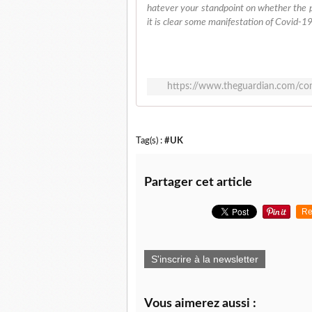
hatever your standpoint on whether the pa
it is clear some manifestation of Covid-19
https://www.theguardian.com/com
Tag(s) :
#UK
Partager cet article
Re
S'inscrire à la newsletter
Vous aimerez aussi :