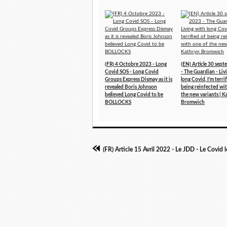
(FR) 4 Octobre 2023 - Long
(EN) Article 30 sep
Covid SOS - Long Covid
- The Guardian - Liv
Groups Express Dismay as it is
long Covid, I'm terri
revealed Boris Johnson
being reinfected wi
believed Long Covid to be
the new variants | K
BOLLOCKS
Bromwich