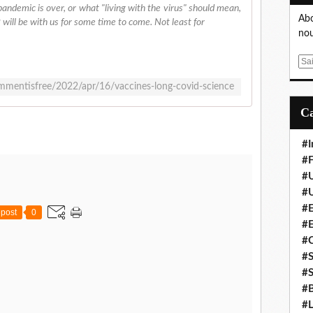
ndemic is over, or what "living with the virus" should mean,
Abo
 will be with us for some time to come. Not least for
nou
E
m
mentisfree/2022/apr/16/vaccines-long-covid-science
a
i
l
#I
#F
#
#
#E
post
0
#
#
#S
#S
#B
#L