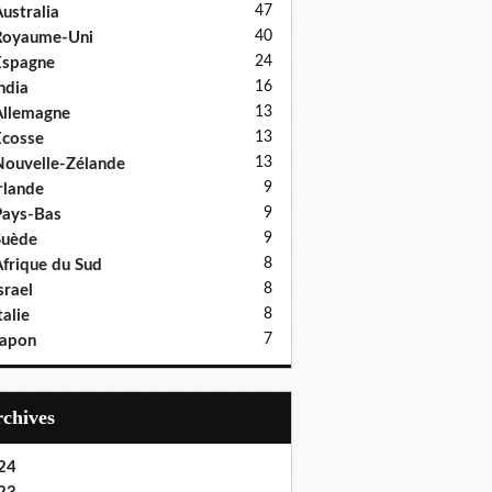
47
ustralia
40
Royaume-Uni
24
Espagne
16
ndia
13
llemagne
13
cosse
13
ouvelle-Zélande
9
rlande
9
ays-Bas
9
Suède
8
frique du Sud
8
srael
8
talie
7
Japon
Archives
24