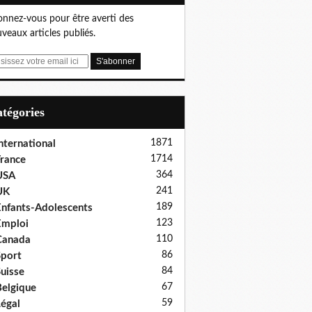
nnez-vous pour être averti des
veaux articles publiés.
Catégories
1871
nternational
1714
rance
364
USA
241
UK
189
nfants-Adolescents
123
Emploi
110
Canada
86
port
84
uisse
67
elgique
59
égal