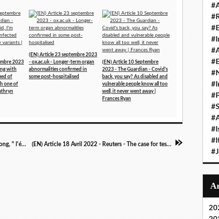
#A
#
#
#I
#A
(EN) Article 23 septembre 2023
#E
tembre 2023
- ox.ac.uk - Longer-term organ
(EN) Article 10 Septembre
ing with
abnormalities confirmed in
2023 - The Guardian - Covid's
#N
fied of
some post-hospitalised
back, you say? As disabled and
#I
th one of
vulnerable people know all too
athryn
well, it never went away |
#P
Frances Ryan
#
#A
#I
#I
(FR) Article 15 Avril 2022 - Le JDD - Le Covid long, " l'éléphant dans la pièce " de la politique sanitaire
(EN) Article 18 Avril 2022 - Reuters - The case for testing Pfizer's Paxlovid for treating long COVID
#
20