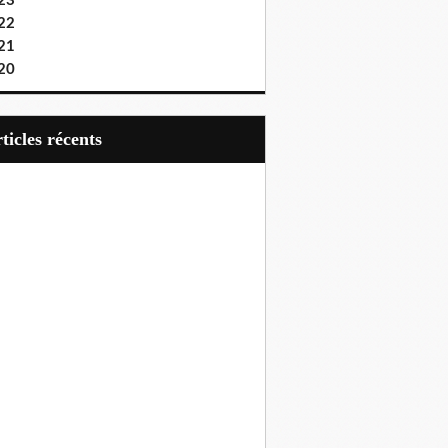
23
22
21
20
articles récents