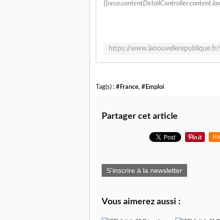
{{nrco.contentDetailController.content.l
Tag(s) :
#France
,
#Emploi
Partager cet article
Re
S'inscrire à la newsletter
Vous aimerez aussi :