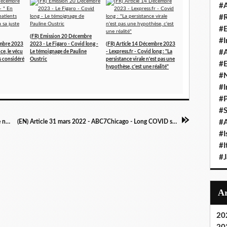
#A
#
#
(FR) Emission 20 Décembre
#I
embre 2023
2023 - Le Figaro - Covid long -
(FR) Article 14 Décembre 2023
#A
ce, le vécu
Le témoignage de Pauline
- Lexpress.fr - Covid long : "La
as considéré
Oustric
persistance virale n'est pas une
#E
hypothèse, c'est une réalité"
#N
#I
#P
#
(EN) Article 30 mars 2022 - The Guardian - We need answers to these four long Covid questions | Charlie McCone
(EN) Article 31 mars 2022 - ABC7Chicago - Long COVID symptoms plague sufferers, but new studies could lead to treatments and relief
#A
#I
#I
#
20