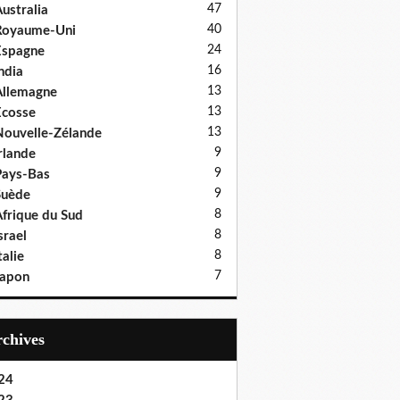
47
ustralia
40
Royaume-Uni
24
Espagne
16
ndia
13
llemagne
13
cosse
13
ouvelle-Zélande
9
rlande
9
ays-Bas
9
Suède
8
frique du Sud
8
srael
8
talie
7
Japon
Archives
24