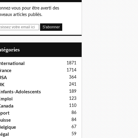
nnez-vous pour être averti des
veaux articles publiés.
Catégories
1871
nternational
1714
rance
364
USA
241
UK
189
nfants-Adolescents
123
Emploi
110
Canada
86
port
84
uisse
67
elgique
59
égal