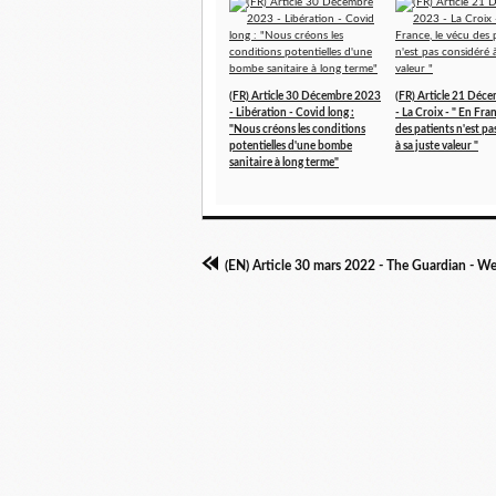
(FR) Article 30 Décembre 2023
(FR) Article 21 Déc
- Libération - Covid long :
- La Croix - " En Fran
"Nous créons les conditions
des patients n'est p
potentielles d'une bombe
à sa juste valeur "
sanitaire à long terme"