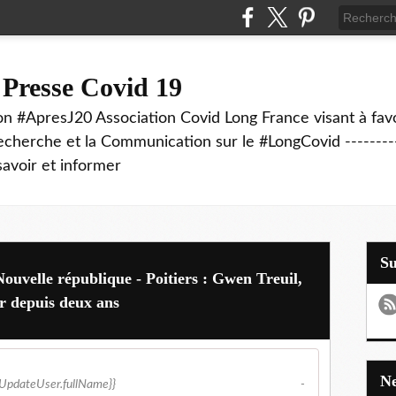
 Presse Covid 19
on #ApresJ20 Association Covid Long France visant à favo
echerche et la Communication sur le #LongCovid ----------
savoir et informer
S
ouvelle république - Poitiers : Gwen Treuil,
er depuis deux ans
er.content.lastUpdateUser.fullName}} -