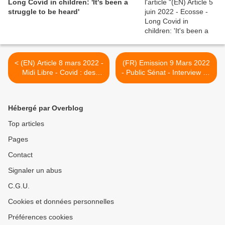
Long Covid in children: 'It's been a
struggle to be heard'
< (EN) Article 8 mars 2022 -
(FR) Emission 9 Mars 2022
Midi Libre - Covid : des
- Public Sénat - Interview de
lésions au cerveau
Matthieu porte-parole
observées chez 80 % des
@apresj20 & du Dr
patients contaminés selon
@Jerome_Larche
Hébergé par Overblog
une étude
expliquant les besoins de
PEC des #covidlong et la
Top articles
nécessité de mise en place
Pages
au niveau national de
#ParcoursdeSoins
Contact
pluridisciplinaires et
structurés. ( à partir de
Signaler un abus
42mn10) >
C.G.U.
Cookies et données personnelles
Préférences cookies