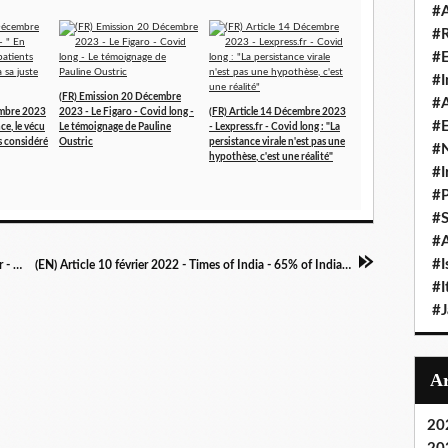
#A
#
#
#I
(FR) Emission 20 Décembre
#A
embre 2023
2023 - Le Figaro - Covid long -
(FR) Article 14 Décembre 2023
#E
ce, le vécu
Le témoignage de Pauline
- Lexpress.fr - Covid long : "La
as considéré
Oustric
persistance virale n'est pas une
#N
hypothèse, c'est une réalité"
#I
#P
#
#A
#I
(FR) Article 10 février 2022 - Sciences et Avenir - Définition du Covid long chez les jeunes
(EN) Article 10 février 2022 - Times of India - 65% of Indians have 1 or more individuals in their close net .
#I
#
20