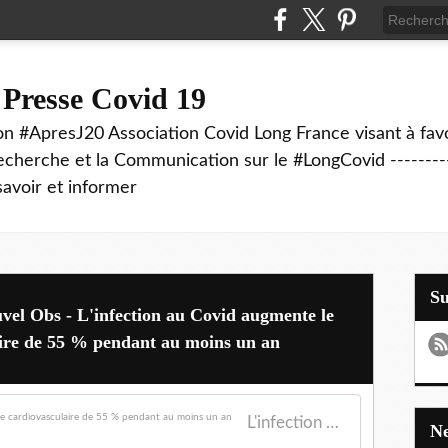
 Presse Covid 19
on #ApresJ20 Association Covid Long France visant à favo
echerche et la Communication sur le #LongCovid ----------
savoir et informer
S
uvel Obs - L'infection au Covid augmente le
aire de 55 % pendant au moins un an
L'infection au Covid augmente le risque de maladie cardiovasculaire de 55 % pendant au moins un an