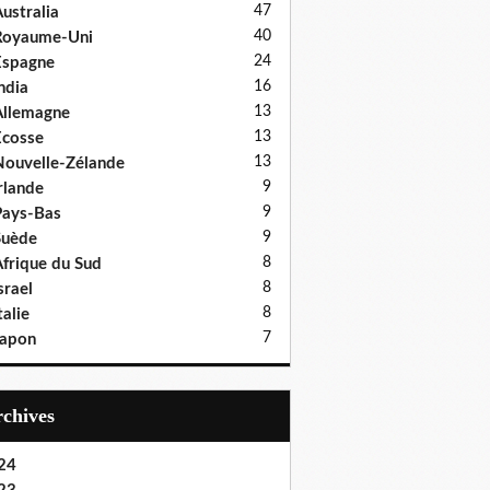
47
ustralia
40
Royaume-Uni
24
Espagne
16
ndia
13
llemagne
13
cosse
13
ouvelle-Zélande
9
rlande
9
ays-Bas
9
Suède
8
frique du Sud
8
srael
8
talie
7
Japon
Archives
24