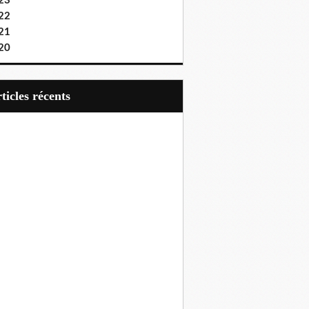
23
22
21
20
articles récents