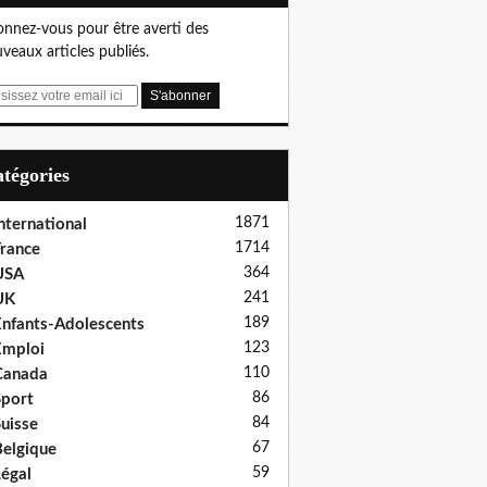
nnez-vous pour être averti des
veaux articles publiés.
Catégories
1871
nternational
1714
rance
364
USA
241
UK
189
nfants-Adolescents
123
Emploi
110
Canada
86
port
84
uisse
67
elgique
59
égal