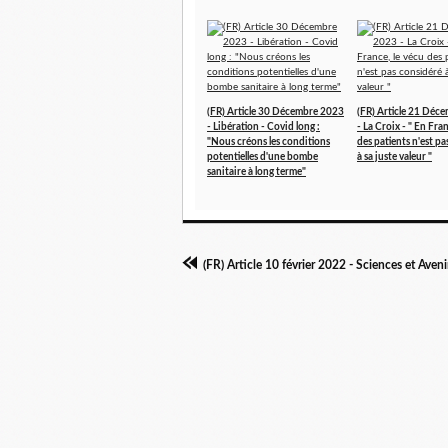
(FR) Article 30 Décembre 2023
(FR) Article 21 Déc
- Libération - Covid long :
- La Croix - " En Fran
"Nous créons les conditions
des patients n'est p
potentielles d'une bombe
à sa juste valeur "
sanitaire à long terme"