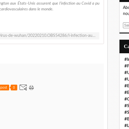
ngton aux États-Unis assurent que l'infection au Covid a pu
Abo
 cardiovasculaires dans le monde.
nou
E
m
https://www.nouvelobs.com/coronavirus-de-wuhan/20220210.OBS54286/l-infection-au-covid-augmente-le-risque-de-maladie-cardiovasculaire-de-55-pendant-au-moins-un-an.html
a
i
l
#I
#F
#
#
#E
post
0
#
#
#S
#S
#B
#L