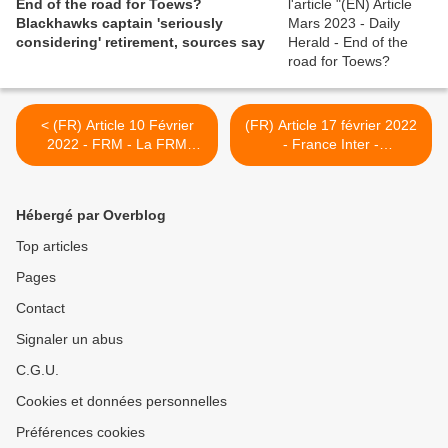
End of the road for Toews?
Blackhawks captain 'seriously
considering' retirement, sources say
< (FR) Article 10 Février
(FR) Article 17 février 2022
2022 - FRM - La FRM
- France Inter -
poursuit sa mobilisation
"L'impression d'être dans
contre le SARS-CoV-2, avec
un monde parallèle" : les
un nouvel engagement sur
Covid longs tiraillés face à
Hébergé par Overblog
le Covid long
la levée des restrictions >
Top articles
Pages
Contact
Signaler un abus
C.G.U.
Cookies et données personnelles
Préférences cookies