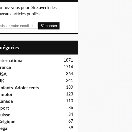
nnez-vous pour être averti des
veaux articles publiés.
Catégories
1871
nternational
1714
rance
364
USA
241
UK
189
nfants-Adolescents
123
Emploi
110
Canada
86
port
84
uisse
67
elgique
59
égal