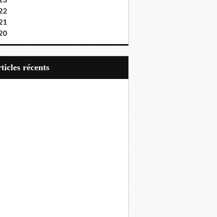
23
22
21
20
articles récents