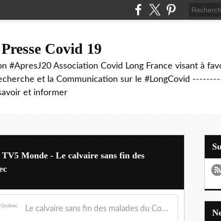
 Presse Covid 19
on #ApresJ20 Association Covid Long France visant à favo
echerche et la Communication sur le #LongCovid ----------
savoir et informer
S
 TV5 Monde - Le calvaire sans fin des
ec
Le calvaire sans fin des malades du Covid long au Québec