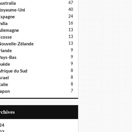
47
ustralia
40
Royaume-Uni
24
Espagne
16
ndia
13
llemagne
13
cosse
13
ouvelle-Zélande
9
rlande
9
ays-Bas
9
Suède
8
frique du Sud
8
srael
8
talie
7
Japon
Archives
24