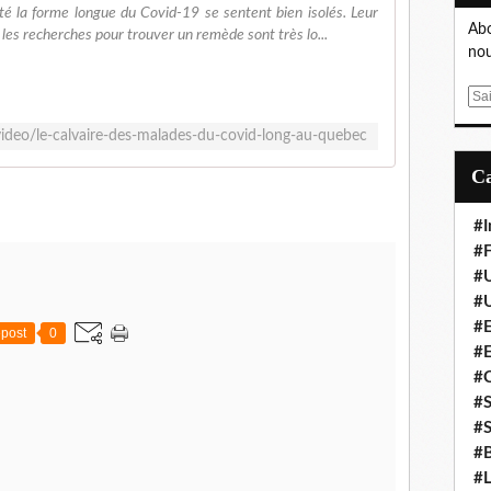
é la forme longue du Covid-19 se sentent bien isolés. Leur
Abo
 les recherches pour trouver un remède sont très lo...
nou
E
m
ideo/le-calvaire-des-malades-du-covid-long-au-quebec
a
i
l
#I
#F
#
#
#E
post
0
#
#
#S
#S
#B
#L