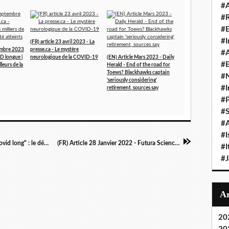
#A
#
#
#I
(FR) article 23 avril 2023 - La
tembre 2023
presse.ca - Le mystère
#A
ID longue |
neurologique de la COVID-19
(EN) Article Mars 2023 - Daily
#E
lleurs de la
Herald - End of the road for
Toews? Blackhawks captain
#N
'seriously considering'
#I
retirement, sources say
#P
#
#A
#I
(FR) Article 28 Janvier 2022 - France Bleu - "Covid long" : le député du Territoire de Belfort Michel Zumkeller veut que la loi s'applique rapidement
(FR) Article 28 Janvier 2022 - Futura Sciences - 4 facteurs qui favorisent le Covid long ont été identifiés
#I
#
20