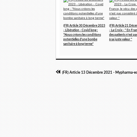
(FR) Article 30 Décembre 2023
(FR) Article 21 Déc
- Libération - Covid long :
- La Croix - " En Fran
"Nous créons les conditions
des patients n'est p
potentielles d'une bombe
à sa juste valeur "
sanitaire à long terme"