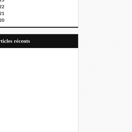
23
22
21
20
articles récents