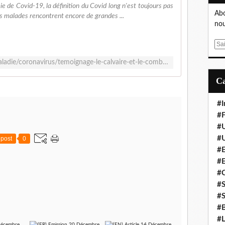
e de Covid-19, la définition du Covid long n'est toujours pas
Abo
les malades rencontrent encore de grandes ...
nou
E
m
https://www.francetvinfo.fr/sante/maladie/coronavirus/temoignage-le-calvaire-et-le-combat-d-annabelle-georges-touchee-par-le-covid-long_4909531.html
a
i
l
#I
#F
#
#
post
0
#E
#
#
#S
#S
#B
#L