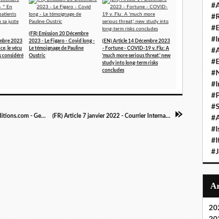
#A
#
#
(FR) Emission 20 Décembre
#I
embre 2023
2023 - Le Figaro - Covid long -
(EN) Article 14 Décembre 2023
ce, le vécu
Le témoignage de Pauline
- Fortune - COVID-19 v. Flu: A
#A
as considéré
Oustric
'much more serious threat,' new
#E
study into long-term risks
concludes
#N
#I
#P
#
(FR) Article 13 Décembre 2021 - Mypharma-editions.com - GeNeuro obtient 6,4 millions d'euros du gouvernement suisse pour le développement du temelimab contre le COVID long
(FR) Article 7 janvier 2022 - Courrier International - Santé. Selon un sondage, 1,3 million de Britanniques souffriraient de "Covid long"
#A
#I
#I
#
20