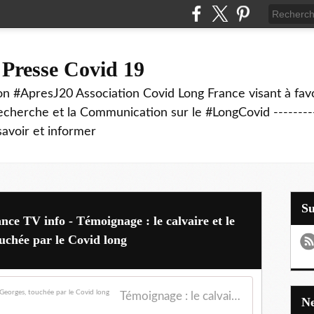
 Presse Covid 19
on #ApresJ20 Association Covid Long France visant à favo
echerche et la Communication sur le #LongCovid ----------
savoir et informer
S
ance TV info - Témoignage : le calvaire et le
uchée par le Covid long
Témoignage : le calvaire et le combat d'Annabelle Georges, touchée par le Covid long