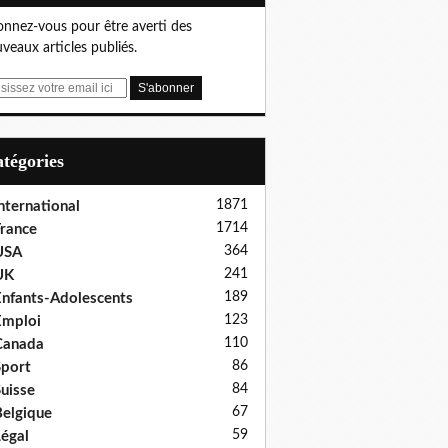
nnez-vous pour être averti des
veaux articles publiés.
Catégories
1871
nternational
1714
rance
364
USA
241
UK
189
nfants-Adolescents
123
Emploi
110
Canada
86
port
84
uisse
67
elgique
59
égal