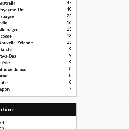
47
ustralia
40
Royaume-Uni
24
Espagne
16
ndia
13
llemagne
13
cosse
13
ouvelle-Zélande
9
rlande
9
ays-Bas
9
Suède
8
frique du Sud
8
srael
8
talie
7
Japon
Archives
24