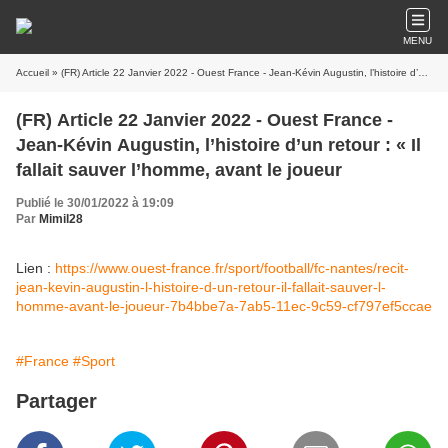
MENU
Accueil
» (FR) Article 22 Janvier 2022 - Ouest France - Jean-Kévin Augustin, l’histoire d’un retour : « Il fallait sauver l’homme, avant le joueur
(FR) Article 22 Janvier 2022 - Ouest France -
Jean-Kévin Augustin, l’histoire d’un retour : « Il
fallait sauver l’homme, avant le joueur
Publié le 30/01/2022 à 19:09
Par
Mimil28
Lien :
https://www.ouest-france.fr/sport/football/fc-nantes/recit-
jean-kevin-augustin-l-histoire-d-un-retour-il-fallait-sauver-l-
homme-avant-le-joueur-7b4bbe7a-7ab5-11ec-9c59-cf797ef5ccae
#France
#Sport
Partager