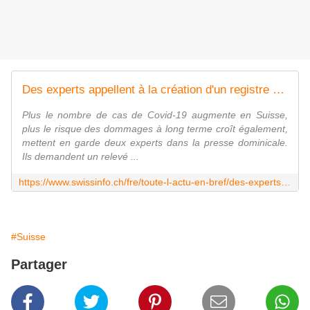
Des experts appellent à la création d'un registre des Covid longs
Plus le nombre de cas de Covid-19 augmente en Suisse,
plus le risque des dommages à long terme croît également,
mettent en garde deux experts dans la presse dominicale.
Ils demandent un relevé ...
https://www.swissinfo.ch/fre/toute-l-actu-en-bref/des-experts-appellent-%C3%A0-la-cr%C3%A9ation-d-un-registre-des-covid-longs/47265664
#Suisse
Partager