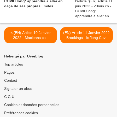
COVID long: apprendre à aller en
deça de ses propres limites
< (EN) Article 10 Janvier
(EN) Article 11 Janvier 2022
2022 - Macleans.ca -
- Brookings - Is 'long Covid'
Canada : Chronic
worsening the labor
exhaustion, derailed lives
shortage? >
and no way out. This is long
Hébergé par Overblog
COVID.
Top articles
Pages
Contact
Signaler un abus
C.G.U.
Cookies et données personnelles
Préférences cookies