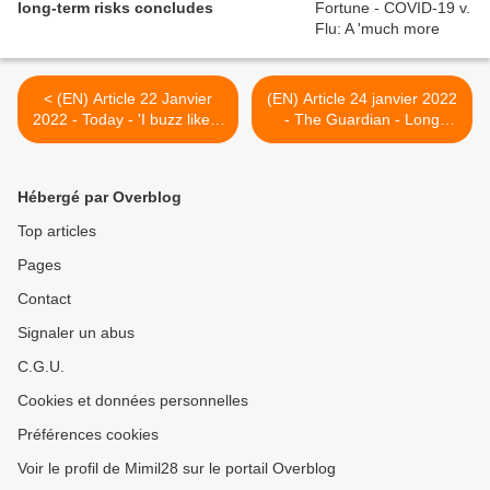
long-term risks concludes
< (EN) Article 22 Janvier
(EN) Article 24 janvier 2022
2022 - Today - 'I buzz like a
- The Guardian - Long
battery': COVID-19
Covid: nearly 2m days lost
survivors share 'fizzing' and
in NHS staff absences in
vibration sensations
England >
Hébergé par Overblog
Top articles
Pages
Contact
Signaler un abus
C.G.U.
Cookies et données personnelles
Préférences cookies
Voir le profil de Mimil28 sur le portail Overblog