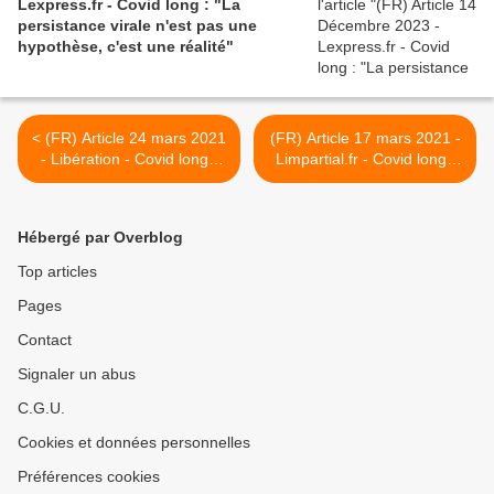
Lexpress.fr - Covid long : "La
persistance virale n'est pas une
hypothèse, c'est une réalité"
< (FR) Article 24 mars 2021
(FR) Article 17 mars 2021 -
- Libération - Covid long :
Limpartial.fr - Covid long :
les malades remuent le
Plus de 5 mois après avoir
couteau dans l'après
contracté le Covid-19, ce
Romanais souffre encore
Hébergé par Overblog
de graves séquelles
neurologiques >
Top articles
Pages
Contact
Signaler un abus
C.G.U.
Cookies et données personnelles
Préférences cookies