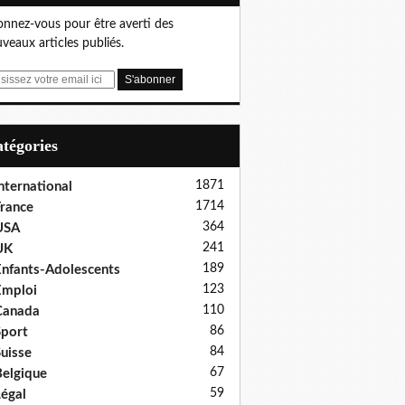
nnez-vous pour être averti des
veaux articles publiés.
Catégories
1871
nternational
1714
rance
364
USA
241
UK
189
nfants-Adolescents
123
Emploi
110
Canada
86
port
84
uisse
67
elgique
59
égal