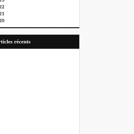
23
22
21
20
articles récents