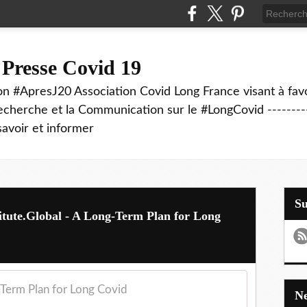
 Presse Covid 19
on #ApresJ20 Association Covid Long France visant à favo
echerche et la Communication sur le #LongCovid ----------
savoir et informer
S
titute.Global - A Long-Term Plan for Long
Term Plan for Long Covid