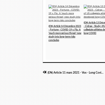
(EN) Article 13 Dé
(EN) Article 14 Décembre 2023
- Cidrap - Study: 4%
- Fortune - COVID-19 v. Flu: A
collegiate athletes 
'much more serious threat,' new
long COVID
study into long-term risks
concludes
(EN) Article 11 mars 2021 - Vox - Long Covid symptoms aren't as unique as we thought