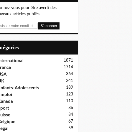
nnez-vous pour être averti des
veaux articles publiés.
Catégories
1871
nternational
1714
rance
364
USA
241
UK
189
nfants-Adolescents
123
Emploi
110
Canada
86
port
84
uisse
67
elgique
59
égal