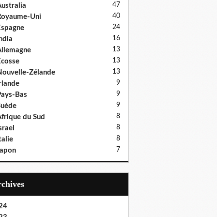
47
ustralia
40
Royaume-Uni
24
Espagne
16
ndia
13
llemagne
13
cosse
13
ouvelle-Zélande
9
rlande
9
ays-Bas
9
Suède
8
frique du Sud
8
srael
8
talie
7
Japon
Archives
24