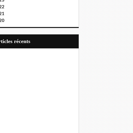
23
22
21
20
articles récents