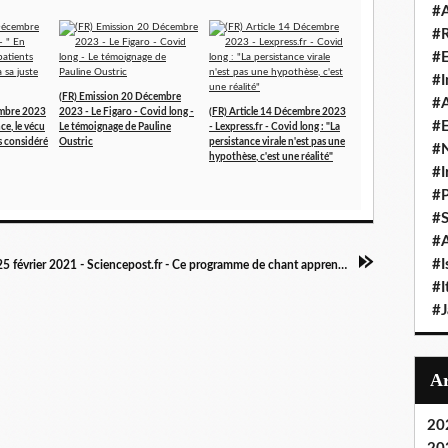
#A
#
#
#I
(FR) Emission 20 Décembre
#A
embre 2023
2023 - Le Figaro - Covid long -
(FR) Article 14 Décembre 2023
#E
ce, le vécu
Le témoignage de Pauline
- Lexpress.fr - Covid long : "La
as considéré
Oustric
persistance virale n'est pas une
#N
hypothèse, c'est une réalité"
#I
#P
#
#A
#I
Article 25 février 2021 - Sciencepost.fr - Ce programme de chant apprend aux patients "Covid long" à respirer
#I
#
20