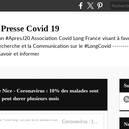
 Presse Covid 19
on #ApresJ20 Association Covid Long France visant à favo
echerche et la Communication sur le #LongCovid ----------
savoir et informer
S
e Nice - Coronavirus : 10% des malades sont
i peut durer plusieurs mois
Coronavirus : 10% des malades sont atteints par le "Covid long", qui peut durer plusieurs mois