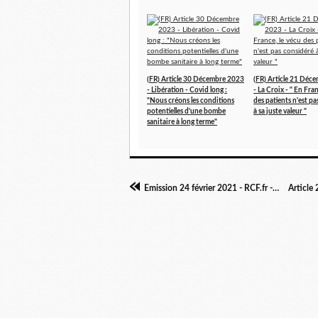
(FR) Article 30 Décembre 2023
(FR) Article 21 Déc
- Libération - Covid long :
- La Croix - " En Fran
"Nous créons les conditions
des patients n'est p
potentielles d'une bombe
à sa juste valeur "
sanitaire à long terme"
Emission 24 février 2021 - RCF.fr - Dossier Covid long