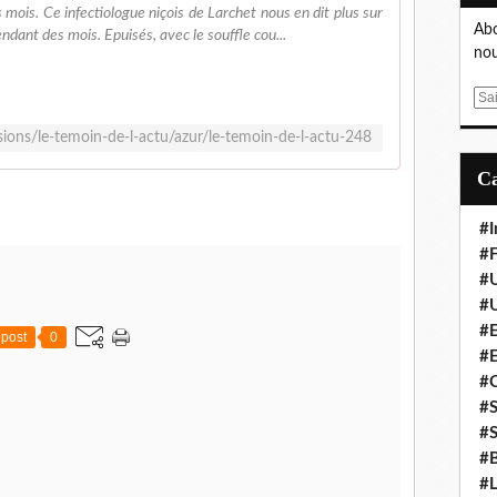
s mois. Ce infectiologue niçois de Larchet nous en dit plus sur
Abo
ndant des mois. Epuisés, avec le souffle cou...
nou
E
m
sions/le-temoin-de-l-actu/azur/le-temoin-de-l-actu-248
a
i
l
#I
#F
#
#
#E
post
0
#
#
#S
#S
#B
#L