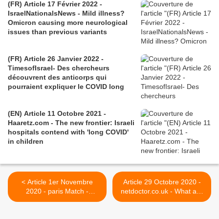
(FR) Article 17 Février 2022 -
IsraelNationalsNews - Mild illness?
Omicron causing more neurological
issues than previous variants
(FR) Article 26 Janvier 2022 -
TimesofIsrael- Des chercheurs
découvrent des anticorps qui
pourraient expliquer le COVID long
(EN) Article 11 Octobre 2021 -
Haaretz.com - The new frontier: Israeli
hospitals contend with 'long COVID'
in children
< Article 1er Novembre
Article 29 Octobre 2020 -
2020 - paris Match -
netdoctor.co.uk - What are
Patients "Covid long" :
the long-term effects of
l’autre visage de la maladie
coronavirus? A doctor