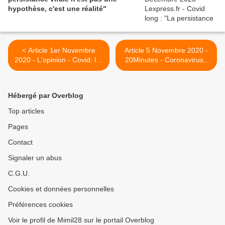
hypothèse, c'est une réalité"
< Article 1er Novembre
Article 5 Novembre 2020 -
2020 - L'opinion - Covid: les
20Minutes - Coronavirus :
médecins commencent à
Perte de goût, difficultés
percer le mystère des
respiratoires ou grosse
séquelles à long terme
fatigue… Un questionnaire
Hébergé par Overblog
lancé pour mieux cerner les
« Covid longs » >
Top articles
Pages
Contact
Signaler un abus
C.G.U.
Cookies et données personnelles
Préférences cookies
Voir le profil de Mimil28 sur le portail Overblog