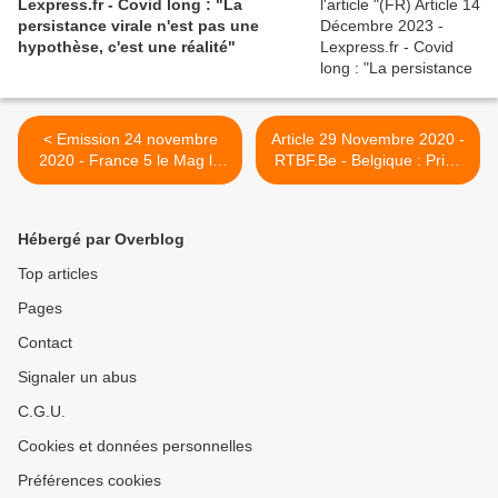
Lexpress.fr - Covid long : "La
persistance virale n'est pas une
hypothèse, c'est une réalité"
< Emission 24 novembre
Article 29 Novembre 2020 -
2020 - France 5 le Mag la
RTBF.Be - Belgique : Prise
Santé - Quand les patients
en charge globale de
ne guérissent pas
personnes avec séquelles
suite au Covid et pourtant
Hébergé par Overblog
non hospitalisées >
Top articles
Pages
Contact
Signaler un abus
C.G.U.
Cookies et données personnelles
Préférences cookies