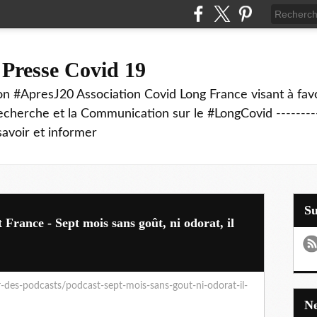
 Presse Covid 19
on #ApresJ20 Association Covid Long France visant à favo
echerche et la Communication sur le #LongCovid ----------
savoir et informer
S
France - Sept mois sans goût, ni odorat, il
r-des-podcasts/podcast-sept-mois-sans-gout-ni-odorat-il-