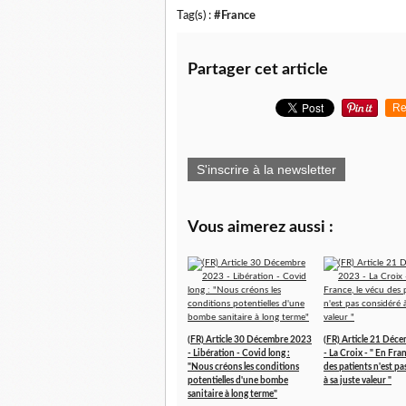
Tag(s) :
#France
Partager cet article
Re
S'inscrire à la newsletter
Vous aimerez aussi :
(FR) Article 30 Décembre 2023
(FR) Article 21 Déc
- Libération - Covid long :
- La Croix - " En Fran
"Nous créons les conditions
des patients n'est p
potentielles d'une bombe
à sa juste valeur "
sanitaire à long terme"