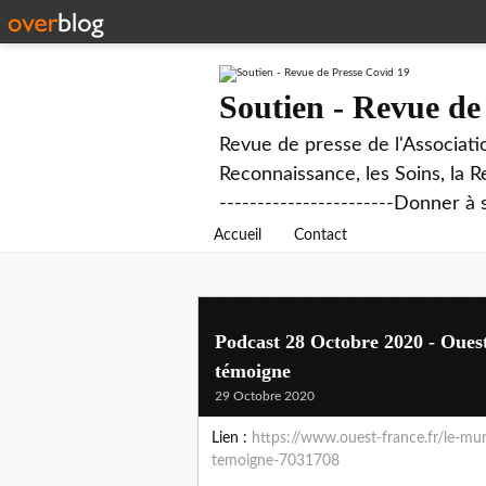
Soutien - Revue de
Revue de presse de l'Associati
Reconnaissance, les Soins, la R
-----------------------Donner à 
Accueil
Contact
Podcast 28 Octobre 2020 - Ouest 
témoigne
29 Octobre 2020
Lien :
https://www.ouest-france.fr/le-mu
temoigne-7031708