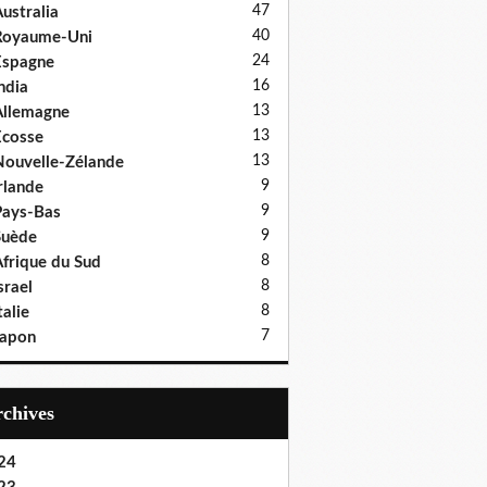
47
ustralia
40
Royaume-Uni
24
Espagne
16
ndia
13
llemagne
13
cosse
13
ouvelle-Zélande
9
rlande
9
ays-Bas
9
Suède
8
frique du Sud
8
srael
8
talie
7
Japon
Archives
24