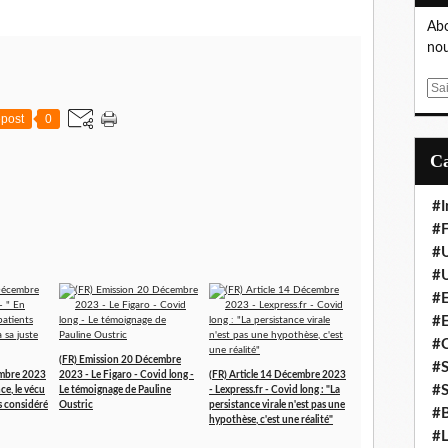
Abo
nou
E
m
post
0
a
i
l
#I
#F
#
#
#E
#
#
(FR) Emission 20 Décembre
#S
embre 2023
2023 - Le Figaro - Covid long -
(FR) Article 14 Décembre 2023
#S
ce, le vécu
Le témoignage de Pauline
- Lexpress.fr - Covid long : "La
as considéré
Oustric
persistance virale n'est pas une
#B
hypothèse, c'est une réalité"
#L