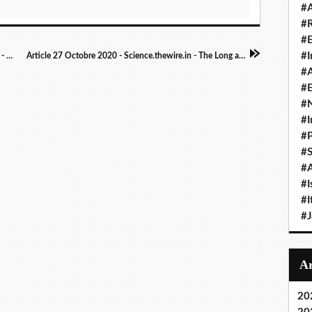
#A
#
#
#I
Podcast 22 Octobre 2020 - Radio Switzerland - Health Matters: Long Covid
Article 27 Octobre 2020 - Science.thewire.in - The Long and Short of ‘Long COVID-19’
#A
#E
#N
#I
#P
#
#A
#I
#I
#
20