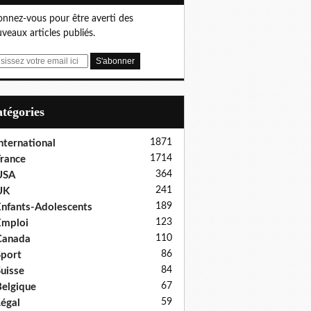
nnez-vous pour être averti des
veaux articles publiés.
Catégories
1871
nternational
1714
rance
364
USA
241
UK
189
nfants-Adolescents
123
Emploi
110
Canada
86
port
84
uisse
67
elgique
59
égal