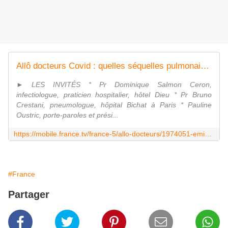
Allô docteurs Covid : quelles séquelles pulmonaires ?
► LES INVITÉS * Pr Dominique Salmon Ceron,
infectiologue, praticien hospitalier, hôtel Dieu * Pr Bruno
Crestani, pneumologue, hôpital Bichat à Paris * Pauline
Oustric, porte-paroles et prési...
https://mobile.france.tv/france-5/allo-docteurs/1974051-emission-du-mardi-6-octobre-2020.html?fbclid=IwAR2ytEBUyhg3C3Qh9yKDIHjvrBmILnEE1lGDPmmjH6M-FyYmFtp-FXBg_K4
#France
Partager