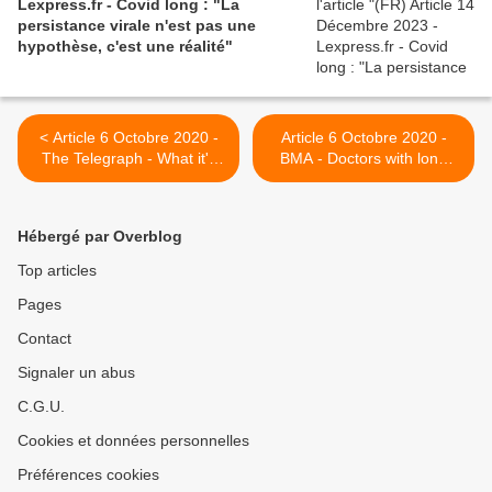
Lexpress.fr - Covid long : "La
persistance virale n'est pas une
hypothèse, c'est une réalité"
< Article 6 Octobre 2020 -
Article 6 Octobre 2020 -
The Telegraph - What it's
BMA - Doctors with long
like to have 'long Covid' —
COVID >
six cases with very different
symptoms
Hébergé par Overblog
Top articles
Pages
Contact
Signaler un abus
C.G.U.
Cookies et données personnelles
Préférences cookies