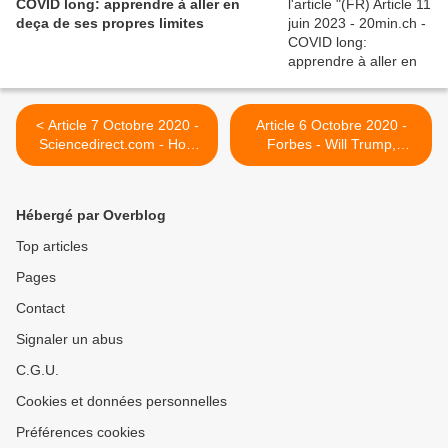
COVID long: apprendre à aller en
deça de ses propres limites
< Article 7 Octobre 2020 -
Article 6 Octobre 2020 -
Sciencedirect.com - How
Forbes - Will Trump,
and Why Patients Made
Congressional Infections
Long Covid
Boost Innovations For
Covid-19 Survivors? >
Hébergé par Overblog
Top articles
Pages
Contact
Signaler un abus
C.G.U.
Cookies et données personnelles
Préférences cookies